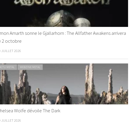
mon Amarth sonne le Gjallarhorn : The Allfather Awakens arrivera
e 2 octobre
0 JUILLET 2026
ACTU METAL
WEBZINE METAL
helsea Wolfe dévoile The Dark
9 JUILLET 2026