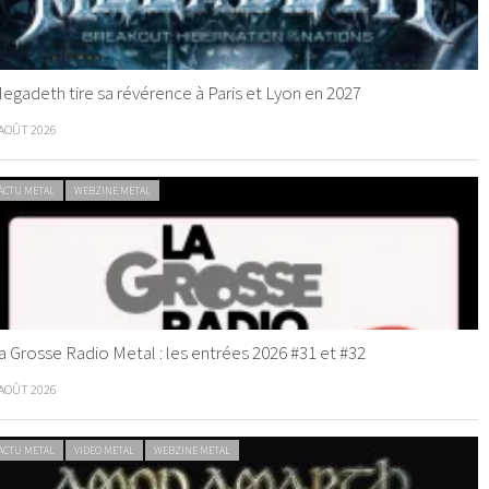
egadeth tire sa révérence à Paris et Lyon en 2027
 AOÛT 2026
ACTU METAL
WEBZINE METAL
a Grosse Radio Metal : les entrées 2026 #31 et #32
 AOÛT 2026
ACTU METAL
VIDEO METAL
WEBZINE METAL