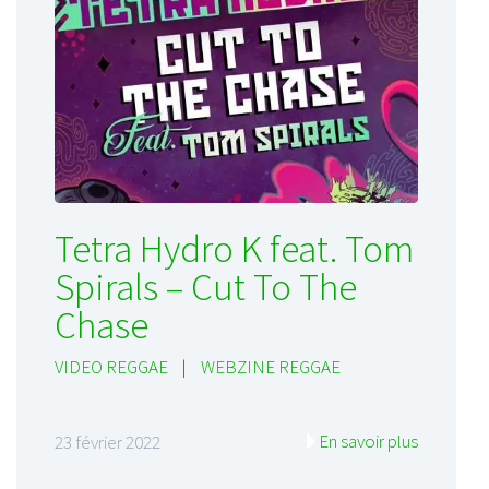
Tetra Hydro K feat. Tom
Spirals – Cut To The
Chase
VIDEO REGGAE
|
WEBZINE REGGAE
En savoir plus
23 février 2022