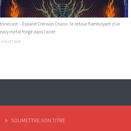
tonecast – Expand Crimson Chaos : le retour flamboyant d’un
eavy metal forgé dans l’acier
8 JUILLET 2026
SOUMETTRE SON TITRE