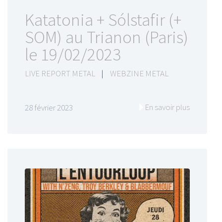
Katatonia + Sólstafir (+
SOM) au Trianon (Paris)
le 19/02/2023
LIVE REPORT METAL
|
WEBZINE METAL
En savoir plus
28 février 2023