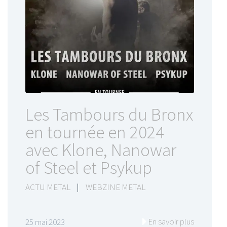
Les Tambours du Bronx
en tournée en 2024
avec Klone, Nanowar
of Steel et Psykup
ACTU METAL
|
WEBZINE METAL
En savoir plus
25 mai 2023