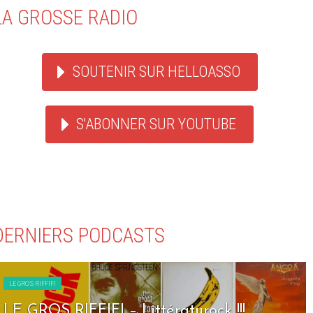
LA GROSSE RADIO
SOUTENIR SUR HELLOASSO
S'ABONNER SUR YOUTUBE
DERNIERS PODCASTS
LE GROS RIFFIFI
LE GROS RIFFIFI – Seven Days To Rock !!!