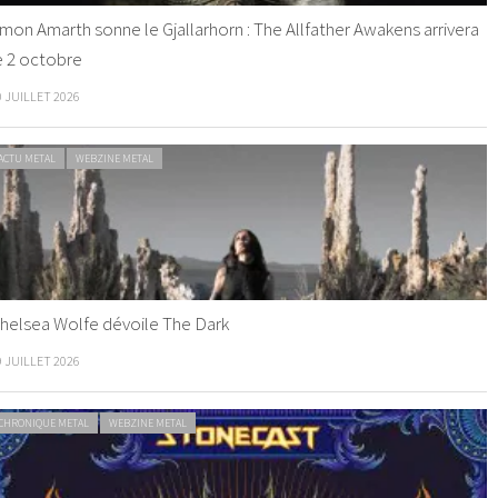
mon Amarth sonne le Gjallarhorn : The Allfather Awakens arrivera
e 2 octobre
0 JUILLET 2026
ACTU METAL
WEBZINE METAL
helsea Wolfe dévoile The Dark
9 JUILLET 2026
CHRONIQUE METAL
WEBZINE METAL