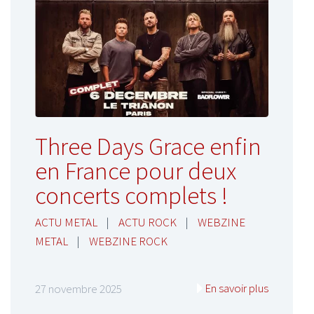
Three Days Grace enfin
en France pour deux
concerts complets !
ACTU METAL
|
ACTU ROCK
|
WEBZINE
METAL
|
WEBZINE ROCK
En savoir plus
27 novembre 2025