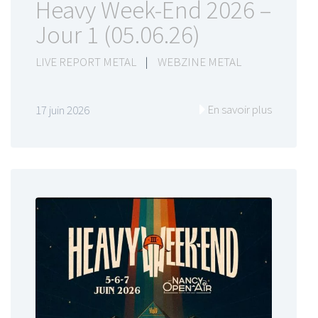
Heavy Week-End 2026 –
Jour 1 (05.06.26)
LIVE REPORT METAL
|
WEBZINE METAL
En savoir plus
17 juin 2026