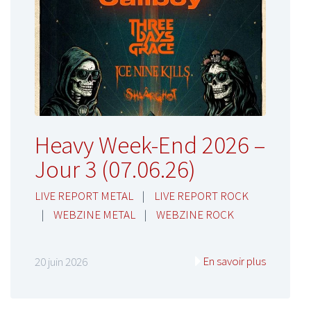
Heavy Week-End 2026 –
Jour 3 (07.06.26)
LIVE REPORT METAL
|
LIVE REPORT ROCK
|
WEBZINE METAL
|
WEBZINE ROCK
En savoir plus
20 juin 2026