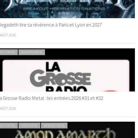
egadeth tire sa révérence à Paris et Lyon en 2027
 AOÛT 2026
ACTU METAL
WEBZINE METAL
a Grosse Radio Metal : les entrées 2026 #31 et #32
 AOÛT 2026
ACTU METAL
VIDEO METAL
WEBZINE METAL