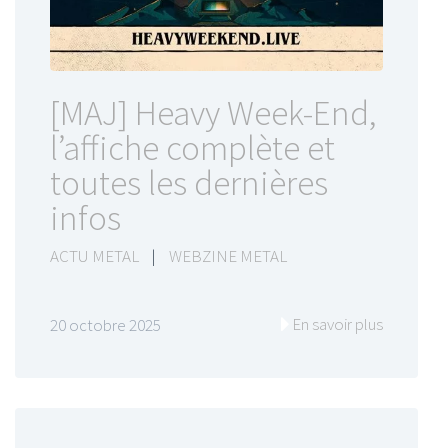
[MAJ] Heavy Week-End,
l’affiche complète et
toutes les dernières
infos
ACTU METAL
|
WEBZINE METAL
En savoir plus
20 octobre 2025