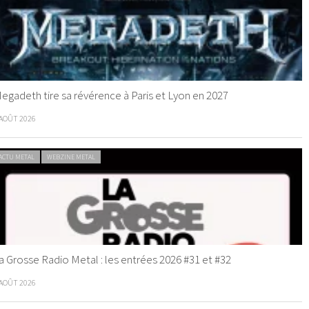
egadeth tire sa révérence à Paris et Lyon en 2027
 AOÛT 2026
ACTU METAL
WEBZINE METAL
a Grosse Radio Metal : les entrées 2026 #31 et #32
 AOÛT 2026