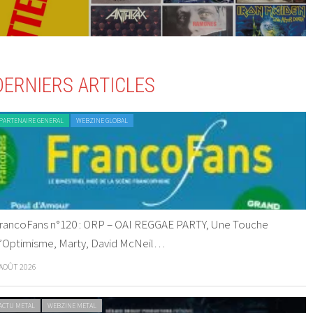
DERNIERS ARTICLES
PARTENAIRE GENERAL
WEBZINE GLOBAL
rancoFans n°120 : ORP – OAI REGGAE PARTY, Une Touche
’Optimisme, Marty, David McNeil…
 AOÛT 2026
ACTU METAL
WEBZINE METAL