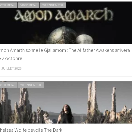
ACTU METAL
VIDEO METAL
WEBZINE METAL
mon Amarth sonne le Gjallarhorn : The Allfather Awakens arrivera
e 2 octobre
0 JUILLET 2026
ACTU METAL
WEBZINE METAL
helsea Wolfe dévoile The Dark