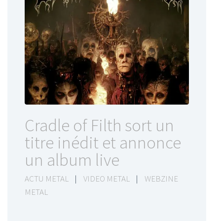
Cradle of Filth sort un
titre inédit et annonce
un album live
ACTU METAL
|
VIDEO METAL
|
WEBZINE
METAL