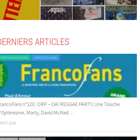
DERNIERS ARTICLES
PARTENAIRE GENERAL
WEBZINE GLOBAL
rancoFans n°120 : ORP – OAI REGGAE PARTY, Une Touche
’Optimisme, Marty, David McNeil…
 AOÛT 2026