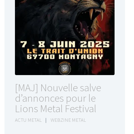
[MAJ] Nouvelle salve
d’annonces pour le
Lions Metal Festival
ACTU METAL
|
WEBZINE METAL