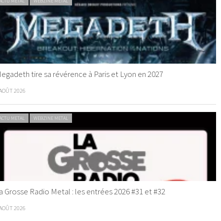
ACTU METAL
WEBZINE METAL
egadeth tire sa révérence à Paris et Lyon en 2027
 AOÛT 2026
ACTU METAL
WEBZINE METAL
a Grosse Radio Metal : les entrées 2026 #31 et #32
 AOÛT 2026