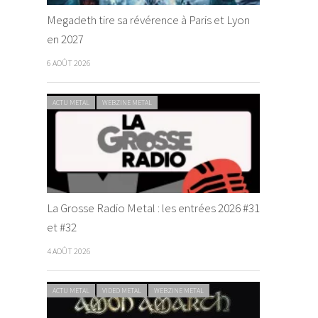
Megadeth tire sa révérence à Paris et Lyon
en 2027
6 AOÛT 2026
ACTU METAL
WEBZINE METAL
La Grosse Radio Metal : les entrées 2026 #31
et #32
4 AOÛT 2026
ACTU METAL
VIDEO METAL
WEBZINE METAL