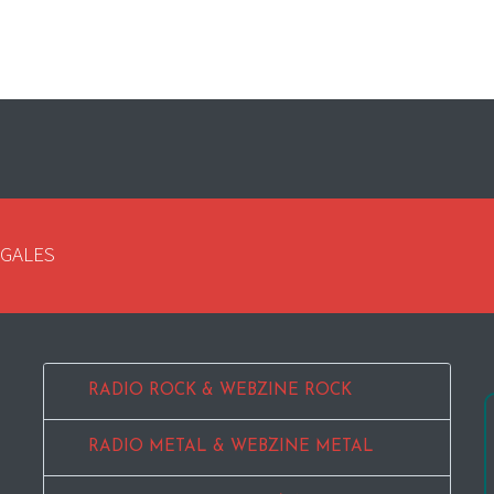
EGALES
RADIO ROCK & WEBZINE ROCK
RADIO METAL & WEBZINE METAL