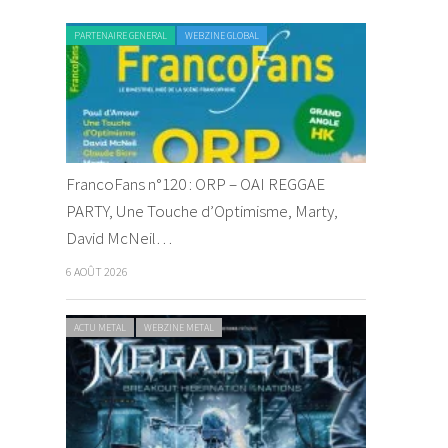
PARTENAIRE GENERAL
WEBZINE GLOBAL
FrancoFans n°120 : ORP – OAI REGGAE
PARTY, Une Touche d’Optimisme, Marty,
David McNeil…
6 AOÛT 2026
ACTU METAL
WEBZINE METAL