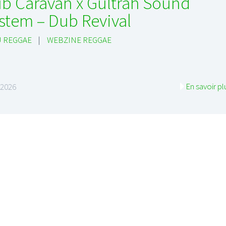
b Caravan x Gultrah Sound
stem – Dub Revival
 REGGAE
|
WEBZINE REGGAE
En savoir pl
n 2026