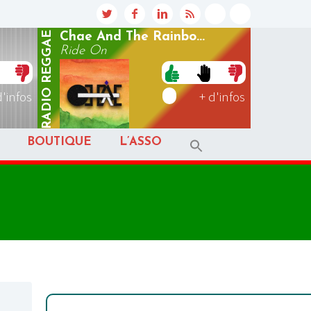
REGGAE
Chae And The Rainbo...
Ride On
RADIO
d'infos
+ d'infos
BOUTIQUE
L’ASSO