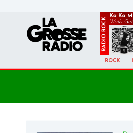
Ko Ko M
ROCK
Walls Get 
RADIO
ROCK