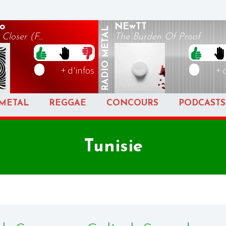
o
NEwTT
METAL
Closer (F...
The Burden Of Proof
RADIO
+ d'infos
+ 
METAL
REGGAE
CONCOURS
PODCASTS
Tunisie