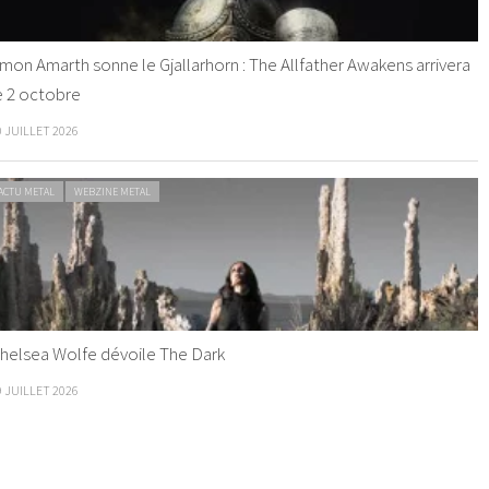
mon Amarth sonne le Gjallarhorn : The Allfather Awakens arrivera
e 2 octobre
0 JUILLET 2026
ACTU METAL
WEBZINE METAL
helsea Wolfe dévoile The Dark
9 JUILLET 2026