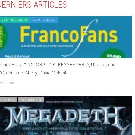
DERNIERS ARTICLES
PARTENAIRE GENERAL
WEBZINE GLOBAL
rancoFans n°120 : ORP – OAI REGGAE PARTY, Une Touche
’Optimisme, Marty, David McNeil…
 AOÛT 2026
ACTU METAL
WEBZINE METAL