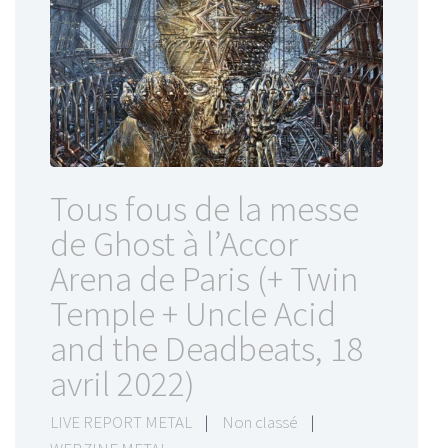
Tous fous de la messe
de Ghost à l’Accor
Arena de Paris (+ Twin
Temple + Uncle Acid
and the Deadbeats, 18
avril 2022)
LIVE REPORT METAL
|
Non classé
|