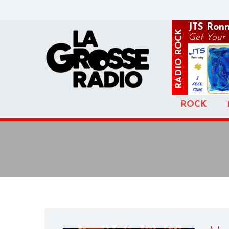
JTS Ron
ROCK
Get Your T
RADIO
ROCK