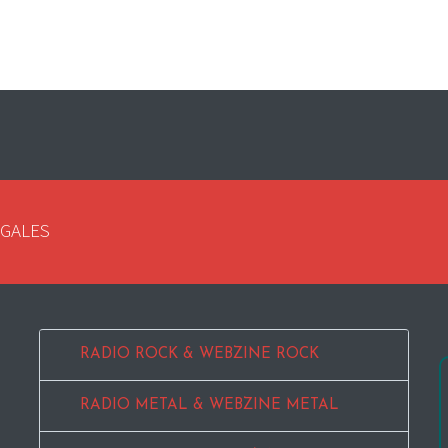
EGALES
RADIO ROCK & WEBZINE ROCK
RADIO METAL & WEBZINE METAL