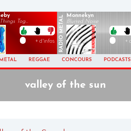
neby
Monnekyn
METAL
hings Tog...
Blurred Noise
RADIO
+ d'infos
+ 
METAL
REGGAE
CONCOURS
PODCASTS
valley of the sun