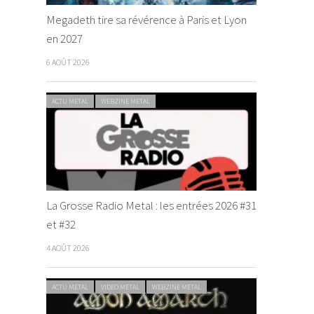
Megadeth tire sa révérence à Paris et Lyon
en 2027
6 AOÛT 2026
ACTU METAL
WEBZINE METAL
La Grosse Radio Metal : les entrées 2026 #31
et #32
4 AOÛT 2026
ACTU METAL
VIDEO METAL
WEBZINE METAL