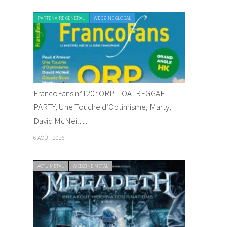
PARTENAIRE GENERAL
WEBZINE GLOBAL
FrancoFans n°120 : ORP – OAI REGGAE
PARTY, Une Touche d’Optimisme, Marty,
David McNeil…
6 AOÛT 2026
ACTU METAL
WEBZINE METAL