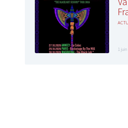
Va
Fr
ACTU
1 jui