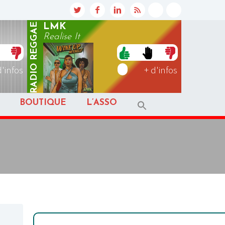
REGGAE
LMK
Realise It
RADIO
d'infos
+ d'infos
BOUTIQUE
L’ASSO