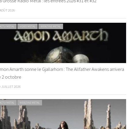
a Grosse Radio Metal : les entrées 2026 #31 et #32
 AOÛT 2026
ACTU METAL
VIDEO METAL
WEBZINE METAL
mon Amarth sonne le Gjallarhorn : The Allfather Awakens arrivera
e 2 octobre
0 JUILLET 2026
ACTU METAL
WEBZINE METAL