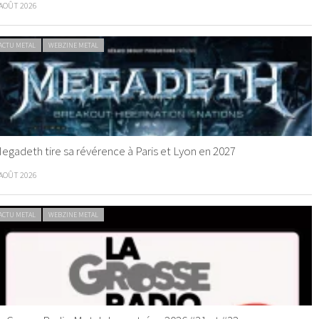
 AOÛT 2026
ACTU METAL
WEBZINE METAL
egadeth tire sa révérence à Paris et Lyon en 2027
 AOÛT 2026
ACTU METAL
WEBZINE METAL