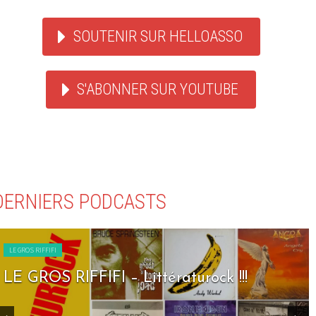
SOUTENIR SUR HELLOASSO
S'ABONNER SUR YOUTUBE
DERNIERS PODCASTS
LE GROS RIFFIFI
LE GROS RIFFIFI – Littératurock !!!