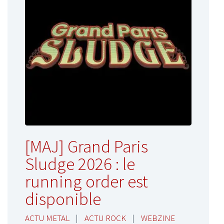
[MAJ] Grand Paris
Sludge 2026 : le
running order est
disponible
ACTU METAL
|
ACTU ROCK
|
WEBZINE