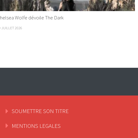
helsea Wolfe dévoile The Dark
9 JUILLET 2026
SOUMETTRE SON TITRE
MENTIONS LEGALES