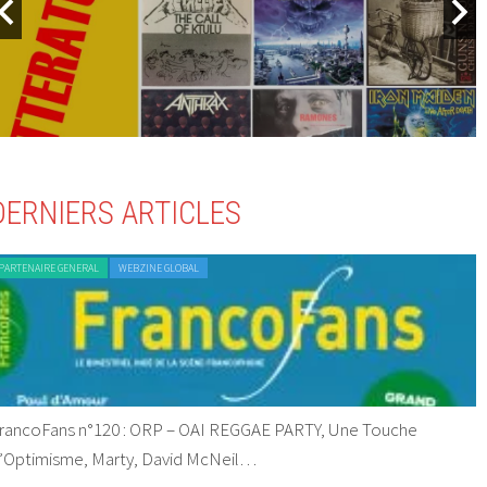
DERNIERS ARTICLES
PARTENAIRE GENERAL
WEBZINE GLOBAL
rancoFans n°120 : ORP – OAI REGGAE PARTY, Une Touche
’Optimisme, Marty, David McNeil…