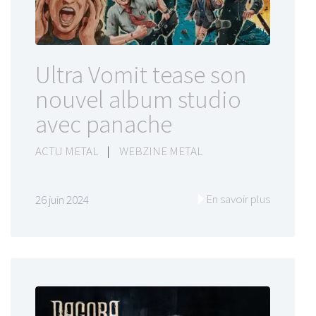
Ultra Vomit tease son
nouvel album studio
avec panache
ACTU METAL
|
WEBZINE METAL
En savoir plus
26 juin 2024