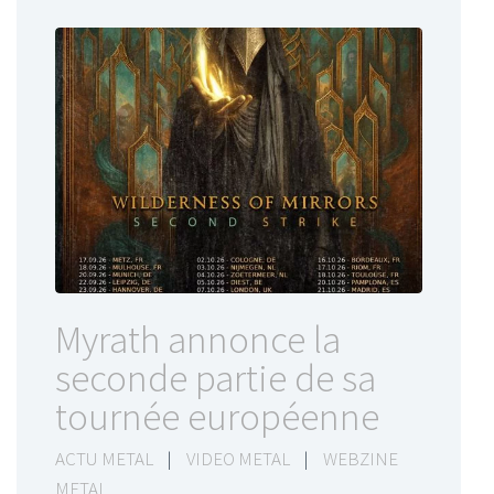
Myrath annonce la
seconde partie de sa
tournée européenne
ACTU METAL
|
VIDEO METAL
|
WEBZINE
METAL