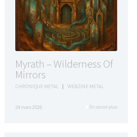
Myrath – Wilderness Of
Mirrors
CHRONIQUE METAL
|
WEBZINE METAL
En savoir plus
24 mars 2026