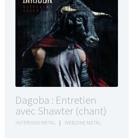
Dagoba : Entretien
avec Shawter (chant)
INTERVIEW METAL
|
WEBZINE METAL