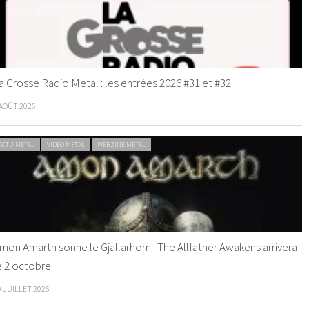
a Grosse Radio Metal : les entrées 2026 #31 et #32
 AOÛT 2026
ACTU METAL
VIDEO METAL
WEBZINE METAL
mon Amarth sonne le Gjallarhorn : The Allfather Awakens arrivera
e 2 octobre
0 JUILLET 2026