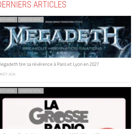
DERNIERS ARTICLES
ACTU METAL
WEBZINE METAL
egadeth tire sa révérence à Paris et Lyon en 2027
 AOÛT 2026
ACTU METAL
WEBZINE METAL