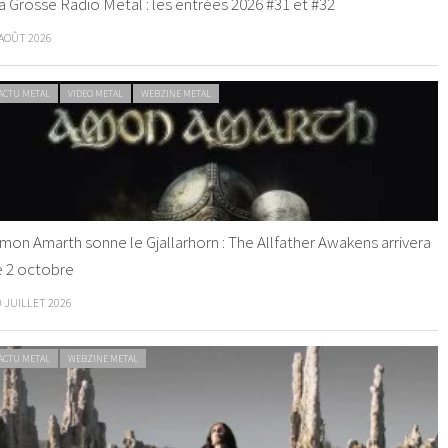
a Grosse Radio Metal : les entrées 2026 #31 et #32
 AOÛT 2026
ACTU METAL
VIDEO METAL
WEBZINE METAL
mon Amarth sonne le Gjallarhorn : The Allfather Awakens arrivera
e 2 octobre
0 JUILLET 2026
ACTU METAL
WEBZINE METAL