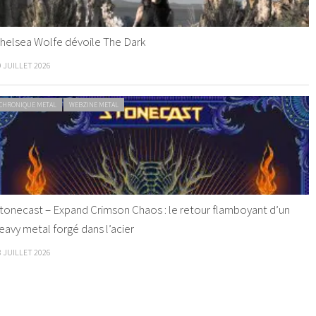
helsea Wolfe dévoile The Dark
9 JUILLET 2026
CHRONIQUE METAL
WEBZINE METAL
tonecast – Expand Crimson Chaos : le retour flamboyant d’un
eavy metal forgé dans l’acier
8 JUILLET 2026