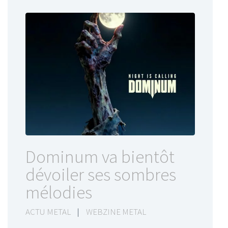
Dominum va bientôt
dévoiler ses sombres
mélodies
ACTU METAL
|
WEBZINE METAL