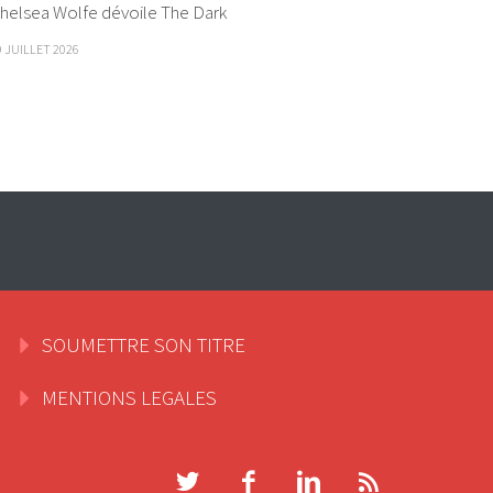
helsea Wolfe dévoile The Dark
9 JUILLET 2026
SOUMETTRE SON TITRE
MENTIONS LEGALES