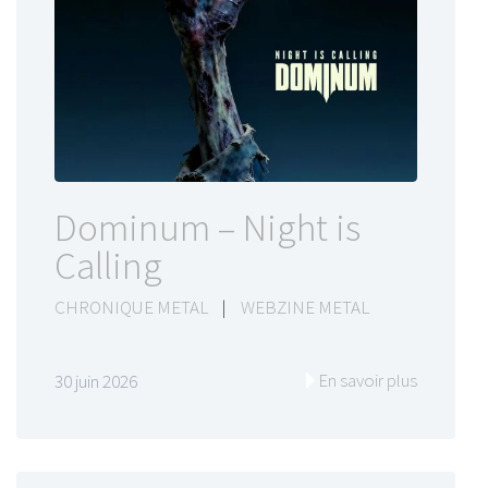
Dominum – Night is
Calling
CHRONIQUE METAL
|
WEBZINE METAL
En savoir plus
30 juin 2026