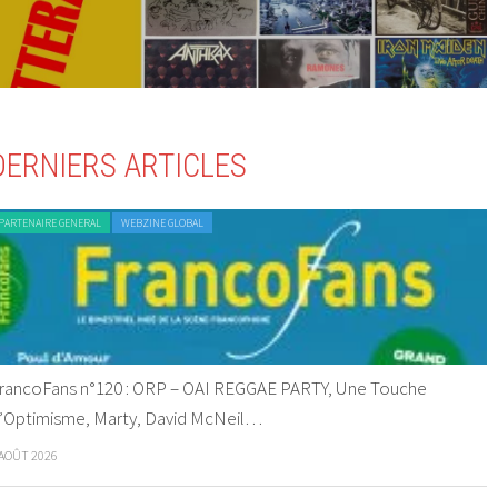
DERNIERS ARTICLES
PARTENAIRE GENERAL
WEBZINE GLOBAL
rancoFans n°120 : ORP – OAI REGGAE PARTY, Une Touche
’Optimisme, Marty, David McNeil…
 AOÛT 2026