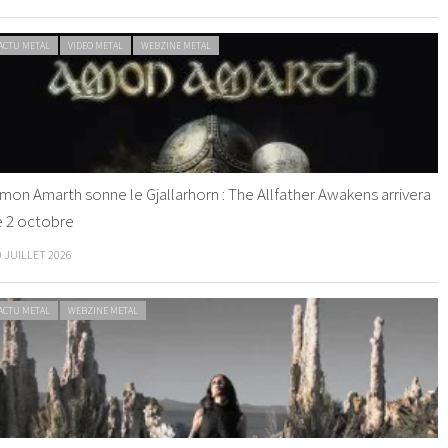
ACTU METAL
VIDEO METAL
WEBZINE METAL
mon Amarth sonne le Gjallarhorn : The Allfather Awakens arrivera
e 2 octobre
0 JUILLET 2026
ACTU METAL
WEBZINE METAL