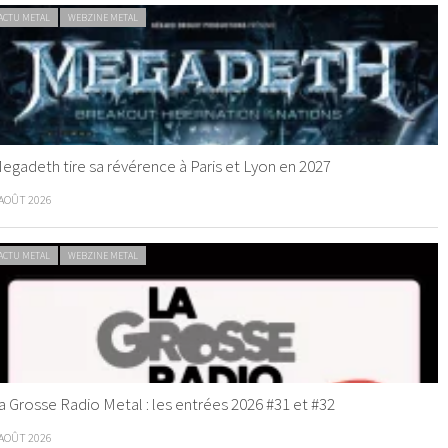
ACTU METAL
WEBZINE METAL
egadeth tire sa révérence à Paris et Lyon en 2027
 AOÛT 2026
ACTU METAL
WEBZINE METAL
a Grosse Radio Metal : les entrées 2026 #31 et #32
 AOÛT 2026