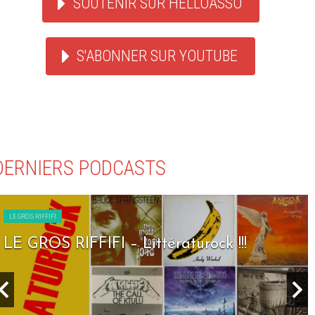
SOUTENIR SUR HELLOASSO
S'ABONNER SUR YOUTUBE
DERNIERS PODCASTS
LE GROS RIFFIFI
LE GROS RIFFIFI – Littératurock !!!