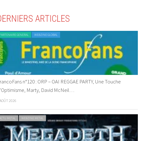
DERNIERS ARTICLES
PARTENAIRE GENERAL
WEBZINE GLOBAL
rancoFans n°120 : ORP – OAI REGGAE PARTY, Une Touche
’Optimisme, Marty, David McNeil…
 AOÛT 2026
ACTU METAL
WEBZINE METAL