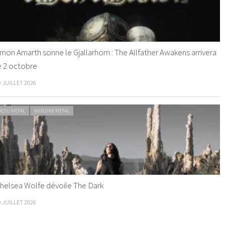
mon Amarth sonne le Gjallarhorn : The Allfather Awakens arrivera
e 2 octobre
0 JUILLET 2026
ACTU METAL
WEBZINE METAL
helsea Wolfe dévoile The Dark
9 JUILLET 2026