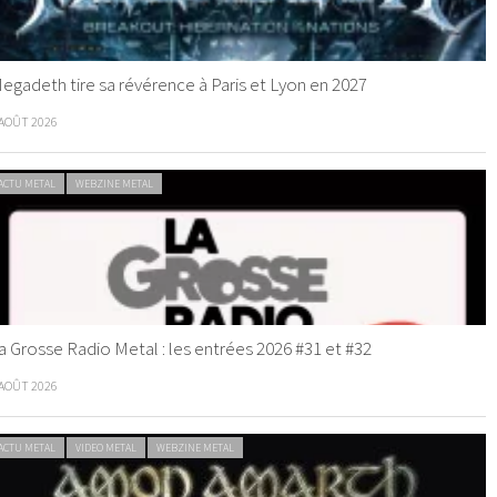
egadeth tire sa révérence à Paris et Lyon en 2027
 AOÛT 2026
ACTU METAL
WEBZINE METAL
a Grosse Radio Metal : les entrées 2026 #31 et #32
 AOÛT 2026
ACTU METAL
VIDEO METAL
WEBZINE METAL