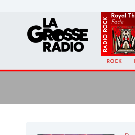
Royal T
ROCK
Fade
RADIO
ROCK