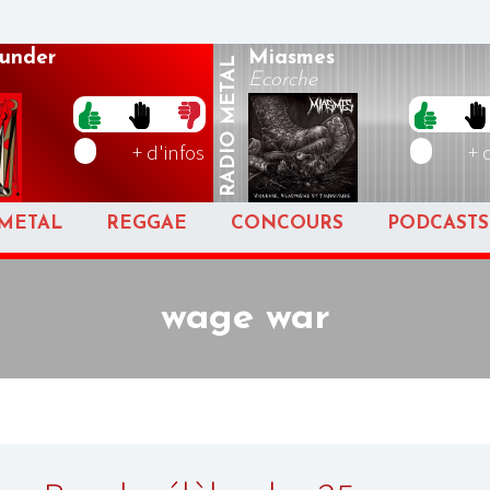
hunder
Miasmes
METAL
Ecorche
RADIO
+ d'infos
+ 
METAL
REGGAE
CONCOURS
PODCASTS
wage war