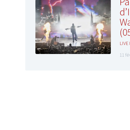
Pa
d’
Wa
(0
LIVE
11 fé