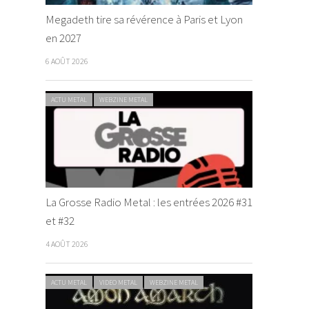
Megadeth tire sa révérence à Paris et Lyon
en 2027
6 AOÛT 2026
ACTU METAL
WEBZINE METAL
La Grosse Radio Metal : les entrées 2026 #31
et #32
4 AOÛT 2026
ACTU METAL
VIDEO METAL
WEBZINE METAL