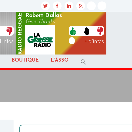
REGGAE
Robert Dallas
Give Thanks
RADIO
d'infos
+ d'infos
BOUTIQUE
L’ASSO