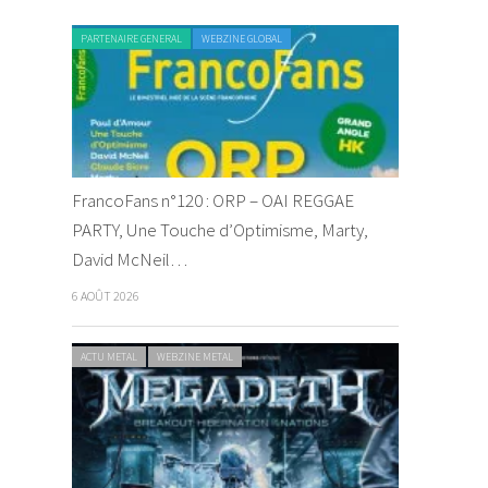
PARTENAIRE GENERAL
WEBZINE GLOBAL
FrancoFans n°120 : ORP – OAI REGGAE
PARTY, Une Touche d’Optimisme, Marty,
David McNeil…
6 AOÛT 2026
ACTU METAL
WEBZINE METAL