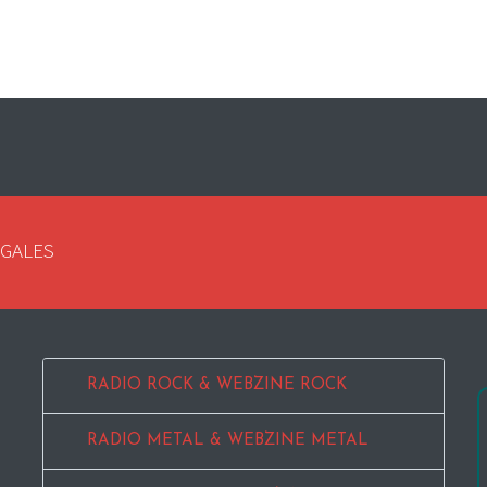
EGALES
RADIO ROCK & WEBZINE ROCK
RADIO METAL & WEBZINE METAL