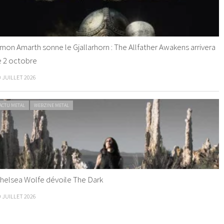
mon Amarth sonne le Gjallarhorn : The Allfather Awakens arrivera
e 2 octobre
0 JUILLET 2026
ACTU METAL
WEBZINE METAL
helsea Wolfe dévoile The Dark
9 JUILLET 2026