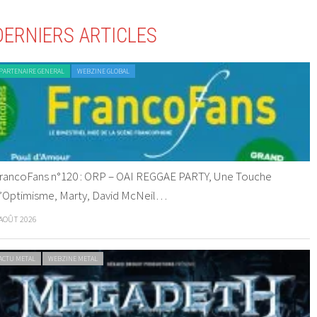
DERNIERS ARTICLES
PARTENAIRE GENERAL
WEBZINE GLOBAL
rancoFans n°120 : ORP – OAI REGGAE PARTY, Une Touche
’Optimisme, Marty, David McNeil…
 AOÛT 2026
ACTU METAL
WEBZINE METAL