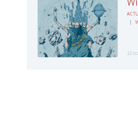
Wi
ACTU
|
12 o