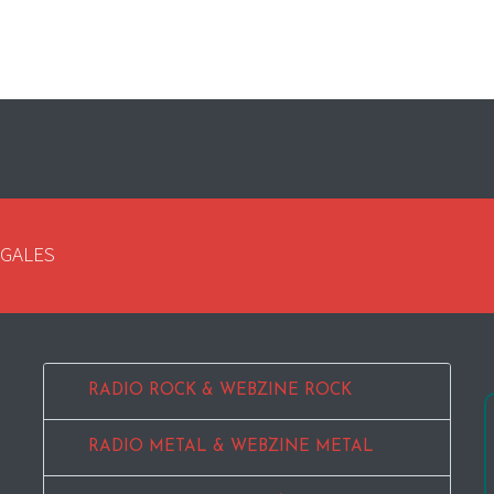
EGALES
RADIO ROCK & WEBZINE ROCK
RADIO METAL & WEBZINE METAL