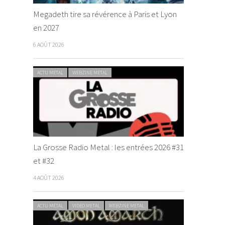
Megadeth tire sa révérence à Paris et Lyon
en 2027
6 AOÛT 2026
ACTU METAL
WEBZINE METAL
La Grosse Radio Metal : les entrées 2026 #31
et #32
4 AOÛT 2026
ACTU METAL
VIDEO METAL
WEBZINE METAL