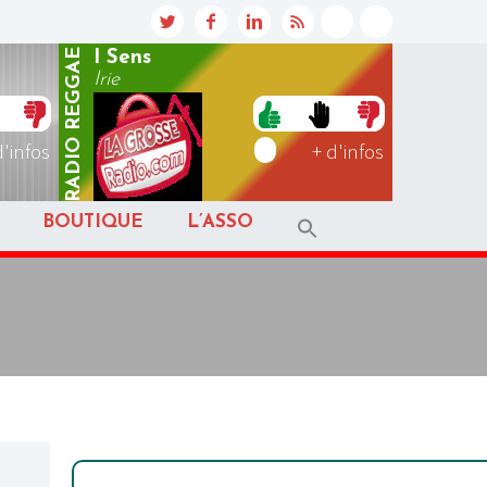
REGGAE
I Sens
Irie
RADIO
d'infos
+ d'infos
BOUTIQUE
L’ASSO