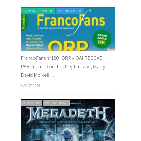
PARTENAIRE GENERAL
WEBZINE GLOBAL
FrancoFans n°120 : ORP – OAI REGGAE
PARTY, Une Touche d’Optimisme, Marty,
David McNeil…
6 AOÛT 2026
ACTU METAL
WEBZINE METAL