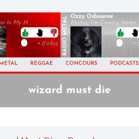
Ozzy Osbourne
METAL
on In My H...
Mama, I'm Coming Home
RADIO
+ d'infos
+ 
METAL
REGGAE
CONCOURS
PODCASTS
wizard must die