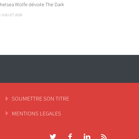
helsea Wolfe dévoile The Dark
9 JUILLET 2026
SOUMETTRE SON TITRE
MENTIONS LEGALES