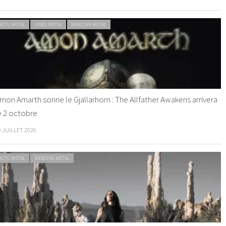
ACTU METAL
VIDEO METAL
WEBZINE METAL
mon Amarth sonne le Gjallarhorn : The Allfather Awakens arrivera
e 2 octobre
0 JUILLET 2026
ACTU METAL
WEBZINE METAL