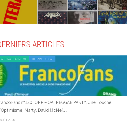
DERNIERS ARTICLES
PARTENAIRE GENERAL
WEBZINE GLOBAL
rancoFans n°120 : ORP – OAI REGGAE PARTY, Une Touche
’Optimisme, Marty, David McNeil…
 AOÛT 2026