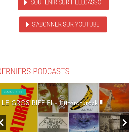
SOUTENIR SUR HELLOASSO
S'ABONNER SUR YOUTUBE
DERNIERS PODCASTS
LE GROS RIFFIFI
LE GROS RIFFIFI – Littératurock !!!