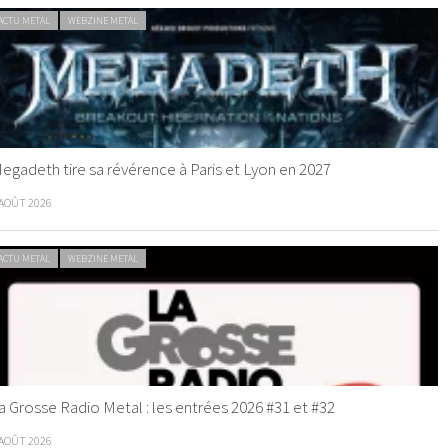
ACTU METAL
WEBZINE METAL
egadeth tire sa révérence à Paris et Lyon en 2027
 AOÛT 2026
ACTU METAL
WEBZINE METAL
a Grosse Radio Metal : les entrées 2026 #31 et #32
 AOÛT 2026