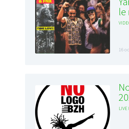
Ya
le
VIDE
16 o
No
20
LIVE