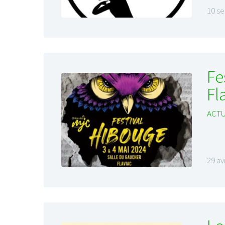
10 s
Fe
Fl
ACTU
29 av