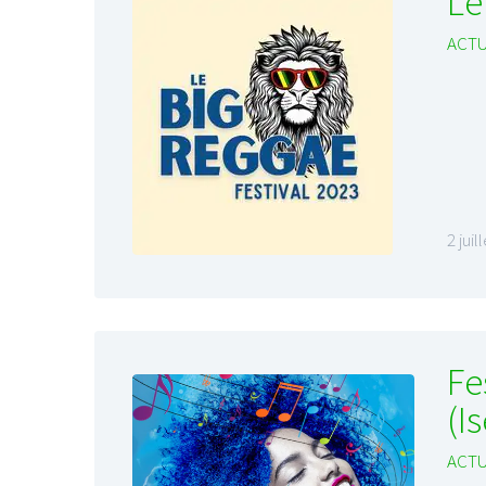
Le
ACTU
LE GROS RIFFIFI
LE GROS RIFF
LE GROS RIFFIFI –
LE GRO
Christmas Riffifi 2025 !!!
The Cov
2 juil
Fe
(I
ACTU