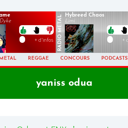
hame
Hybreed Chaos
METAL
 Dyke
Limi
RADIO
+ d'infos
+ 
METAL
REGGAE
CONCOURS
PODCASTS
yaniss odua