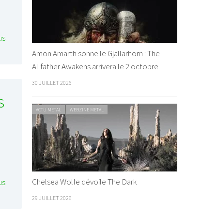
us
Amon Amarth sonne le Gjallarhorn : The
Allfather Awakens arrivera le 2 octobre
30 JUILLET 2026
s
ACTU METAL
WEBZINE METAL
Chelsea Wolfe dévoile The Dark
us
29 JUILLET 2026