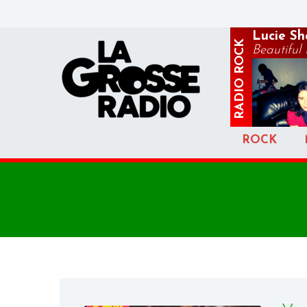
Lucie S
ROCK
Beautiful
RADIO
ROCK