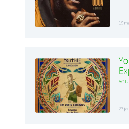
19 ma
Yo
Ex
ACTU
23 ja