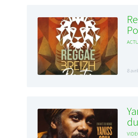
Re
Po
ACTU
8 avr
Ya
d
VIDE