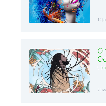
10 ju
Om
Od
VIDE
26 ma