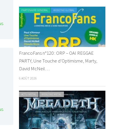
PARTENAIRE GENERAL
WEBZINE GLOBAL
us
FrancoFans n°120 : ORP – OAI REGGAE
PARTY, Une Touche d’Optimisme, Marty,
David McNeil…
6 AOÛT 2026
ACTU METAL
WEBZINE METAL
us