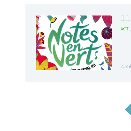
11
ACTU
31 d