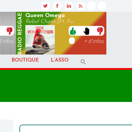
REGGAE
Queen Omega
Rebel Chant [Ft. Fu...
RADIO
d'infos
+ d'infos
BOUTIQUE
L’ASSO