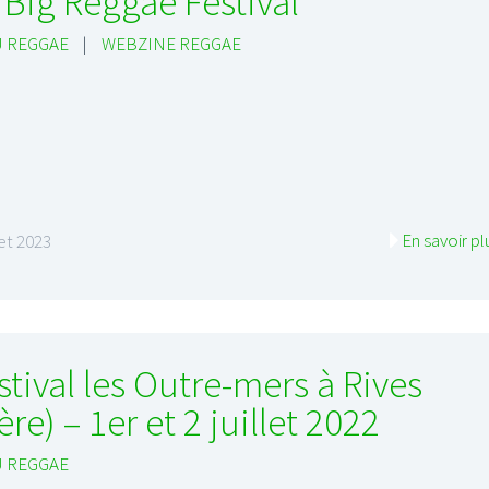
 Big Reggae Festival
 REGGAE
|
WEBZINE REGGAE
IFI
LE GROS RIFFIFI
S RIFFIFI – Surfin’
LE GROS RIFFIFI –
ers !!!
Littératurock !!!
En savoir pl
let 2023
stival les Outre-mers à Rives
sère) – 1er et 2 juillet 2022
 REGGAE