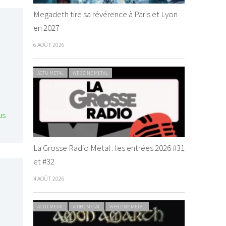
Megadeth tire sa révérence à Paris et Lyon
en 2027
6 AOÛT 2026
ACTU METAL
WEBZINE METAL
us
La Grosse Radio Metal : les entrées 2026 #31
et #32
4 AOÛT 2026
ACTU METAL
VIDEO METAL
WEBZINE METAL