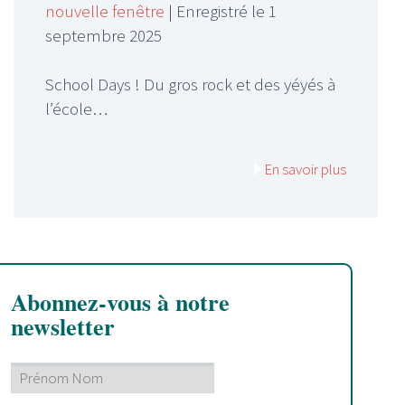
nouvelle fenêtre
|
Enregistré le 1
SHARE
RSS FEED
septembre 2025
LINK
School Days ! Du gros rock et des yéyés à
EMBED
l’école…
En savoir plus
Abonnez-vous à notre
newsletter