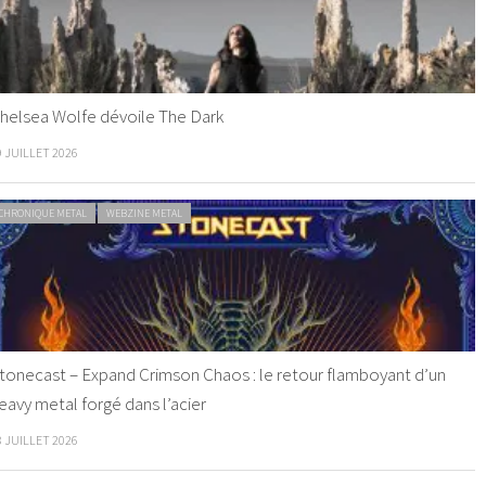
helsea Wolfe dévoile The Dark
9 JUILLET 2026
CHRONIQUE METAL
WEBZINE METAL
tonecast – Expand Crimson Chaos : le retour flamboyant d’un
eavy metal forgé dans l’acier
8 JUILLET 2026