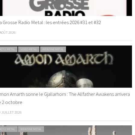
a Grosse Radio Metal : les entrées 2026 #31 et #32
 AOÛT 2026
ACTU METAL
VIDEO METAL
WEBZINE METAL
mon Amarth sonne le Gjallarhorn : The Allfather Awakens arrivera
e 2 octobre
0 JUILLET 2026
ACTU METAL
WEBZINE METAL