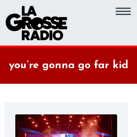
you’re gonna go far kid