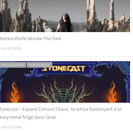
helsea Wolfe dévoile The Dark
9 JUILLET 2026
CHRONIQUE METAL
WEBZINE METAL
tonecast – Expand Crimson Chaos : le retour flamboyant d’un
eavy metal forgé dans l’acier
8 JUILLET 2026