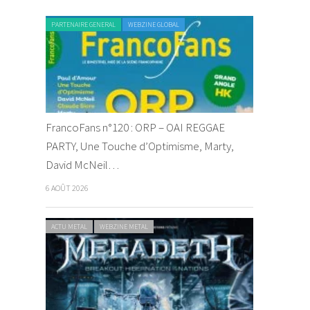
PARTENAIRE GENERAL
WEBZINE GLOBAL
FrancoFans n°120 : ORP – OAI REGGAE
PARTY, Une Touche d’Optimisme, Marty,
David McNeil…
6 AOÛT 2026
ACTU METAL
WEBZINE METAL