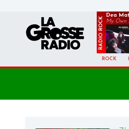
Dea Mat
ROCK
My Own P
RADIO
ROCK