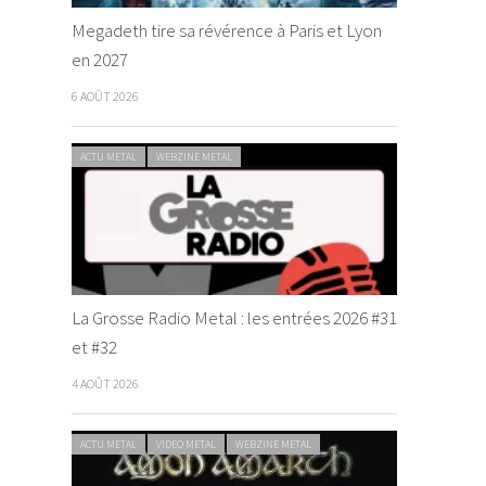
Megadeth tire sa révérence à Paris et Lyon
en 2027
6 AOÛT 2026
ACTU METAL
WEBZINE METAL
La Grosse Radio Metal : les entrées 2026 #31
et #32
4 AOÛT 2026
ACTU METAL
VIDEO METAL
WEBZINE METAL