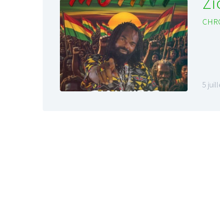
Zi
CHR
5 juil