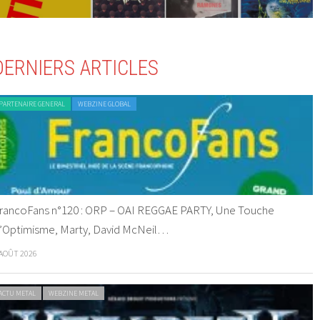
DERNIERS ARTICLES
PARTENAIRE GENERAL
WEBZINE GLOBAL
rancoFans n°120 : ORP – OAI REGGAE PARTY, Une Touche
’Optimisme, Marty, David McNeil…
 AOÛT 2026
ACTU METAL
WEBZINE METAL