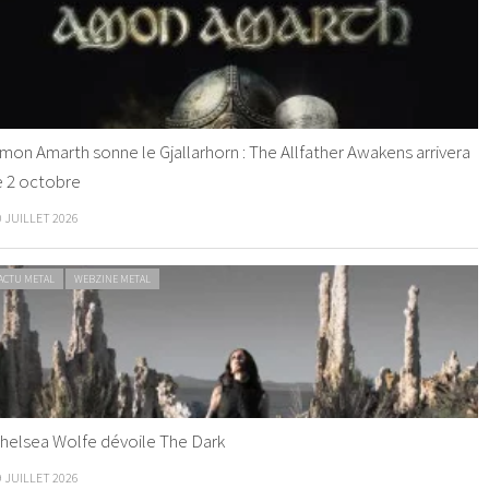
mon Amarth sonne le Gjallarhorn : The Allfather Awakens arrivera
e 2 octobre
0 JUILLET 2026
ACTU METAL
WEBZINE METAL
helsea Wolfe dévoile The Dark
9 JUILLET 2026