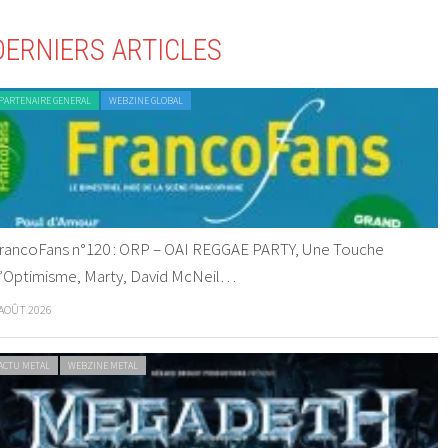
DERNIERS ARTICLES
PARTENAIRE GENERAL
WEBZINE GLOBAL
rancoFans n°120 : ORP – OAI REGGAE PARTY, Une Touche
’Optimisme, Marty, David McNeil…
 AOÛT 2026
ACTU METAL
WEBZINE METAL