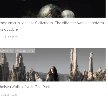
mon Amarth sonne le Gjallarhorn : The Allfather Awakens arrivera
e 2 octobre
0 JUILLET 2026
ACTU METAL
WEBZINE METAL
helsea Wolfe dévoile The Dark
9 JUILLET 2026