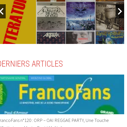
DERNIERS ARTICLES
PARTENAIRE GENERAL
WEBZINE GLOBAL
rancoFans n°120 : ORP – OAI REGGAE PARTY, Une Touche