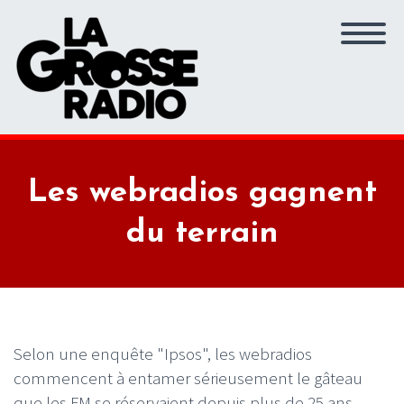
Les webradios gagnent
du terrain
Selon une enquête "Ipsos", les webradios
commencent à entamer sérieusement le gâteau
que les FM se réservaient depuis plus de 25 ans.