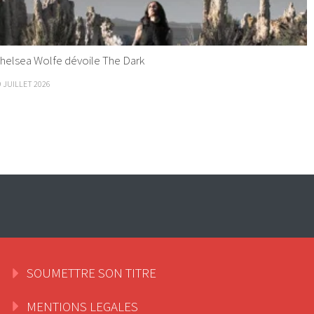
helsea Wolfe dévoile The Dark
9 JUILLET 2026
SOUMETTRE SON TITRE
MENTIONS LEGALES