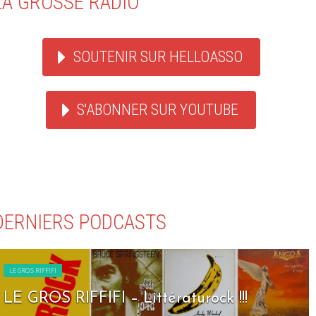
LA GROSSE RADIO
SOUTENIR SUR HELLOASSO
S'ABONNER SUR YOUTUBE
DERNIERS PODCASTS
LE GROS RIFFIFI
LE GROS RIFFIFI – Littératurock !!!