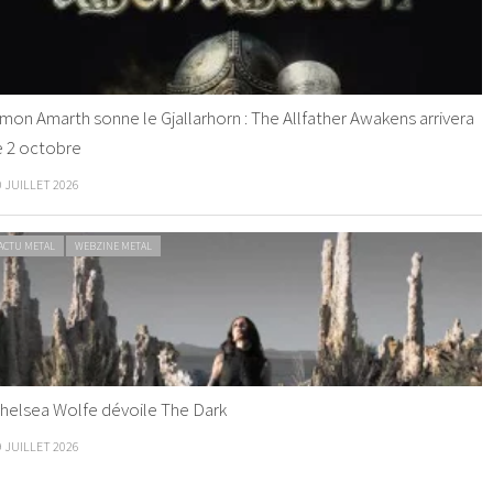
mon Amarth sonne le Gjallarhorn : The Allfather Awakens arrivera
e 2 octobre
0 JUILLET 2026
ACTU METAL
WEBZINE METAL
helsea Wolfe dévoile The Dark
9 JUILLET 2026