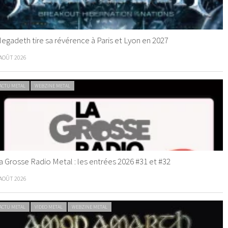
egadeth tire sa révérence à Paris et Lyon en 2027
 AOÛT 2026
ACTU METAL
WEBZINE METAL
a Grosse Radio Metal : les entrées 2026 #31 et #32
 AOÛT 2026
ACTU METAL
VIDEO METAL
WEBZINE METAL