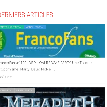
DERNIERS ARTICLES
PARTENAIRE GENERAL
WEBZINE GLOBAL
rancoFans n°120 : ORP – OAI REGGAE PARTY, Une Touche
’Optimisme, Marty, David McNeil…
 AOÛT 2026
ACTU METAL
WEBZINE METAL