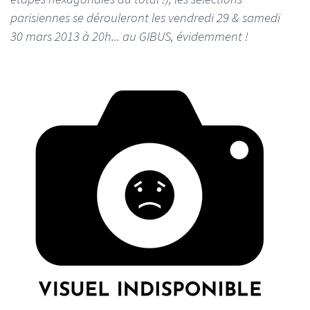
parisiennes se dérouleront les vendredi 29 & samedi
30 mars 2013 à 20h... au GIBUS, évidemment !