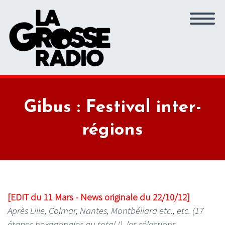
Gibus : Festival inter-
régions
[EDIT du 11 Mars - News originale du 22/10/12]
Après Lille, Colmar, Nantes, Montbéliard etc., etc. (17
étapes hexagonales au total !), les sélections