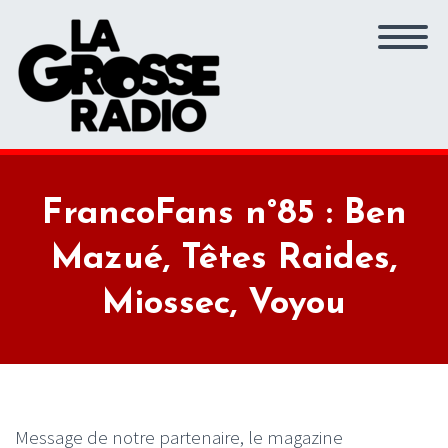
FrancoFans n°85 : Ben
Mazué, Têtes Raides,
Miossec, Voyou
Message de notre partenaire, le magazine