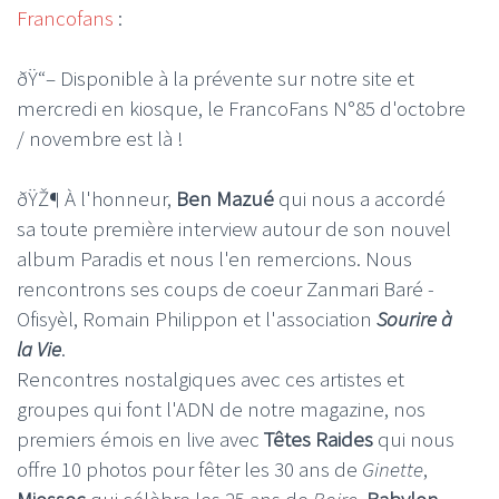
Francofans
:
ðŸ“– Disponible à la prévente sur notre site et
mercredi en kiosque, le FrancoFans N°85 d'octobre
/ novembre est là !
ðŸŽ¶ À l'honneur,
Ben Mazué
qui nous a accordé
sa toute première interview autour de son nouvel
album Paradis et nous l'en remercions. Nous
rencontrons ses coups de coeur Zanmari Baré -
Ofisyèl, Romain Philippon et l'association
Sourire à
la Vie
.
Rencontres nostalgiques avec ces artistes et
groupes qui font l'ADN de notre magazine, nos
premiers émois en live avec
Têtes Raides
qui nous
offre 10 photos pour fêter les 30 ans de
Ginette
,
Miossec
qui célèbre les 25 ans de
Boire
,
Babylon