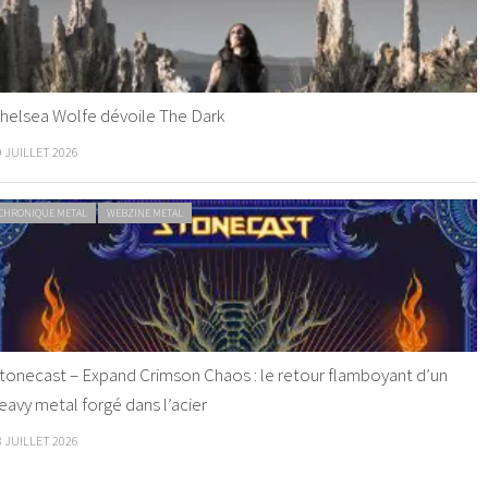
helsea Wolfe dévoile The Dark
9 JUILLET 2026
CHRONIQUE METAL
WEBZINE METAL
tonecast – Expand Crimson Chaos : le retour flamboyant d’un
eavy metal forgé dans l’acier
8 JUILLET 2026