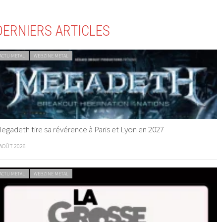
DERNIERS ARTICLES
ACTU METAL
WEBZINE METAL
egadeth tire sa révérence à Paris et Lyon en 2027
 AOÛT 2026
ACTU METAL
WEBZINE METAL