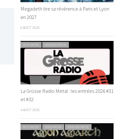
Megadeth tire sa révérence à Paris et Lyon
en 2027
6 AOÛT 2026
ACTU METAL
WEBZINE METAL
La Grosse Radio Metal : les entrées 2026 #31
et #32
4 AOÛT 2026
ACTU METAL
VIDEO METAL
WEBZINE METAL