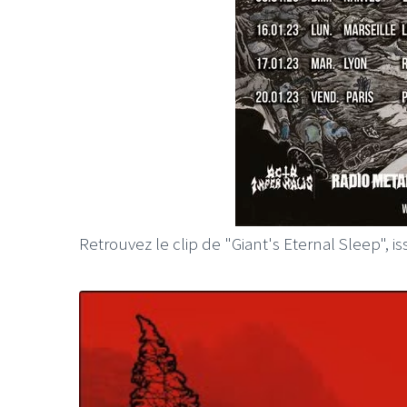
LE GROS RIFFIFI
LE GROS RIFFIFI –
Christmas Riffifi 2025 !!!
Retrouvez le clip de "Giant's Eternal Sleep", 