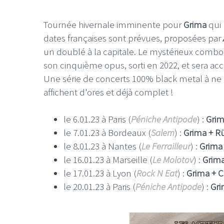
Tournée hivernale imminente pour
Grima
qui 
dates françaises sont prévues, proposées par
un doublé à la capitale. Le mystérieux combo
son cinquième opus, sorti en 2022, et sera 
Une série de concerts 100% black metal à ne pa
affichent d'ores et déjà complet !
le 6.01.23 à Paris (
Péniche Antipode
) :
Grim
le 7.01.23 à Bordeaux (
Salem
) :
Grima + R
le 8.01.23 à Nantes (
Le Ferrailleur
) :
Grima
le 16.01.23 à Marseille (
Le Molotov
) :
Grima
le 17.01.23 à Lyon (
Rock N Eat
) :
Grima + C
le 20.01.23 à Paris (
Péniche Antipode
) :
Gri