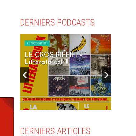
DERNIERS PODCASTS
LE GROS RIFFIFI
FFIFI –
LE GROS RIFFIFI – Seven
 !!!
Days To Rock !!!
DERNIERS ARTICLES