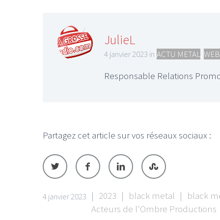
JulieL
4 janvier 2023 in
ACTU METAL
,
WEB
Responsable Relations Promo
Partagez cet article sur vos réseaux sociaux :
|
2023
|
black metal
|
black m
4 janvier 2023
Acteurs de l'Ombre Productions