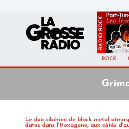
Part-Tim
ROCK
Less Than
RADIO
ROCK
Grima
Le duo sibérien de black metal atmos
dates dans l'Hexagone, aux côtés d'a