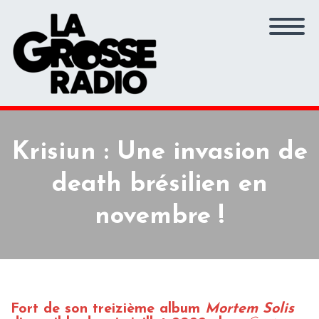
Krisiun : Une invasion de
death brésilien en
novembre !
Fort de son treizième album
Mortem Solis