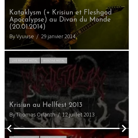
Krisiun – Devouring Faith
By Jérémy C
/ 6 août 2018
LIVE REPORT METAL
WEBZINE METAL
Krisiun au Hellfest 2017
By David T.
/ 14 juillet 2017