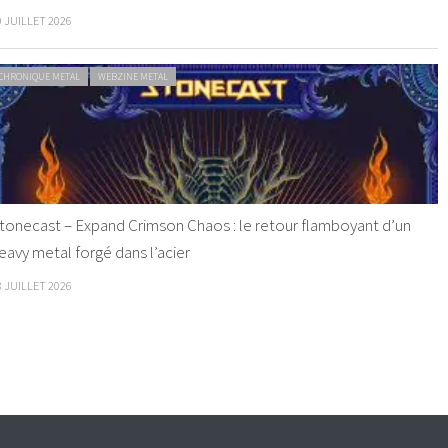
9 JUILLET 2026
CHRONIQUE METAL
WEBZINE METAL
tonecast – Expand Crimson Chaos : le retour flamboyant d’un
eavy metal forgé dans l’acier
8 JUILLET 2026