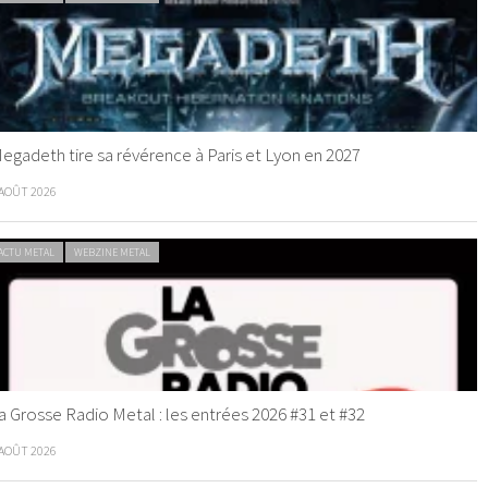
egadeth tire sa révérence à Paris et Lyon en 2027
 AOÛT 2026
ACTU METAL
WEBZINE METAL
a Grosse Radio Metal : les entrées 2026 #31 et #32
 AOÛT 2026