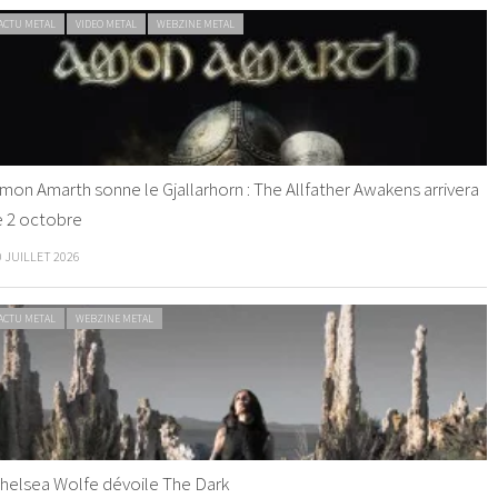
ACTU METAL
VIDEO METAL
WEBZINE METAL
mon Amarth sonne le Gjallarhorn : The Allfather Awakens arrivera
e 2 octobre
0 JUILLET 2026
ACTU METAL
WEBZINE METAL
helsea Wolfe dévoile The Dark