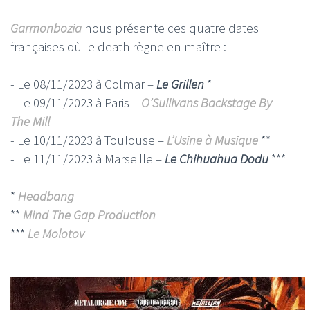
Garmonbozia
nous présente ces quatre dates
françaises où le death règne en maître :
- Le 08/11/2023 à Colmar –
Le Grillen
*
- Le 09/11/2023 à Paris –
O’Sullivans Backstage By
The Mill
- Le 10/11/2023 à Toulouse –
L’Usine à Musique
**
- Le 11/11/2023 à Marseille –
Le Chihuahua Dodu
***
*
Headbang
**
Mind The Gap Production
***
Le Molotov