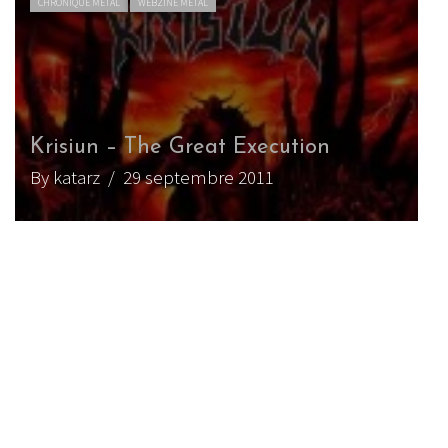
LIVE REPORT METAL
WEBZINE METAL
Dark Funeral (+ Krisiun) au Petit
Bain (18.10.2016)
By Born666
/ 2 novembre 2016
CHRONIQUE METAL
WEBZINE METAL
Krisiun – Forged in Fury
By Vyuuse
/ 25 août 2015