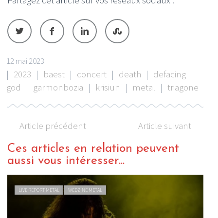
12 mai 2023
|
2023
|
baest
|
concert
|
death
|
defacing
god
|
garmonbozia
|
krisiun
|
metal
|
triagone
Article précédent
Article suivant
Ces articles en relation peuvent
aussi vous intéresser...
VIDEO METAL
WEBZINE METAL