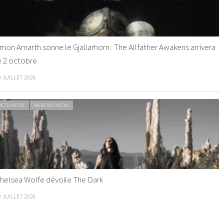
mon Amarth sonne le Gjallarhorn : The Allfather Awakens arrivera
e 2 octobre
0 JUILLET 2026
ACTU METAL
WEBZINE METAL
helsea Wolfe dévoile The Dark
9 JUILLET 2026