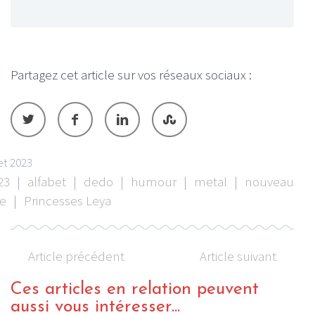
Partagez cet article sur vos réseaux sociaux :
let 2023
23
|
alfabet
|
dedo
|
humour
|
metal
|
nouveau
le
|
Princesses Leya
Article précédent
Article suivant
Ces articles en relation peuvent
aussi vous intéresser...