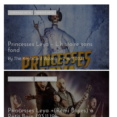
CHRONIQUE METAL
WEBZINE METAL
Princesses Leya – L’histoire sans
fond
By The Keyboard Wizard
/ 2 avril 2021
LIVE REPORT METAL
WEBZINE METAL
Princesses Leya +(Rémi Boyes) à
Petit Bain (23.11.19)