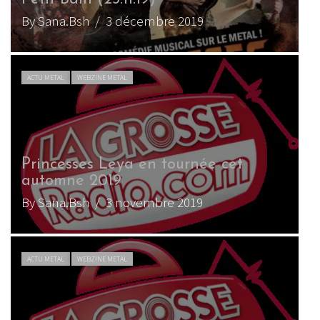
By Sana.Bsh
/ 3 décembre 2019
ACTU METAL
WEBZINE METAL
Princesses Leya en tournée cet
automne 2019
By Sana.Bsh
/ 3 novembre 2019
ACTU METAL
WEBZINE METAL