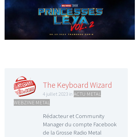
The Keyboard Wizard
4 juillet 2023 in
ACTU METAL
,
WEBZINE METAL
Rédacteur et Community
Manager du compte Facebook
de la Grosse Radio Metal