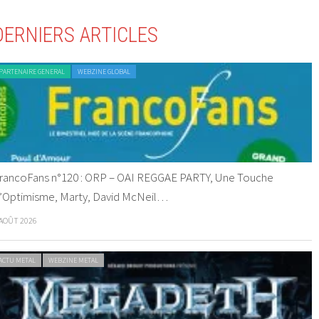
DERNIERS ARTICLES
PARTENAIRE GENERAL
WEBZINE GLOBAL
rancoFans n°120 : ORP – OAI REGGAE PARTY, Une Touche
’Optimisme, Marty, David McNeil…
 AOÛT 2026
ACTU METAL
WEBZINE METAL