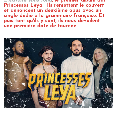
L'histoire sans fond
,
le premier album des
Princesses Leya. Ils remettent le couvert
et annoncent un deuxième opus avec un
single dédié à la grammaire française. Et
puis tant qu'ils y sont, ils nous dévoilent
une première date de tournée.