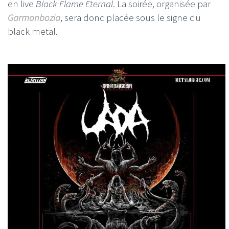
en live
Black Flame Eternal
. La soirée, organisée par
Garmonbozia
, sera donc placée sous le signe du
black metal.