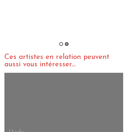
Ghost Bath au Hellfest 2017
By jeremBZH
/ 10 juillet 2017
Ces artistes en relation peuvent
aussi vous intéresser...