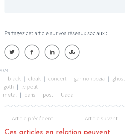
Partagez cet article sur vos réseaux sociaux :
2024
4
|
black
|
cloak
|
concert
|
garmonbozia
|
ghost
|
goth
|
le petit
metal
|
paris
|
post
|
Uada
Article précédent
Article suivant
Ces articles en relation peuvent