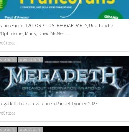
rancoFans n°120 : ORP – OAI REGGAE PARTY, Une Touche
’Optimisme, Marty, David McNeil…
 AOÛT 2026
ACTU METAL
WEBZINE METAL
egadeth tire sa révérence à Paris et Lyon en 2027
 AOÛT 2026
ACTU METAL
WEBZINE METAL