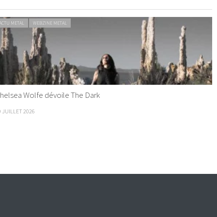
ACTU METAL
WEBZINE METAL
helsea Wolfe dévoile The Dark
9 JUILLET 2026