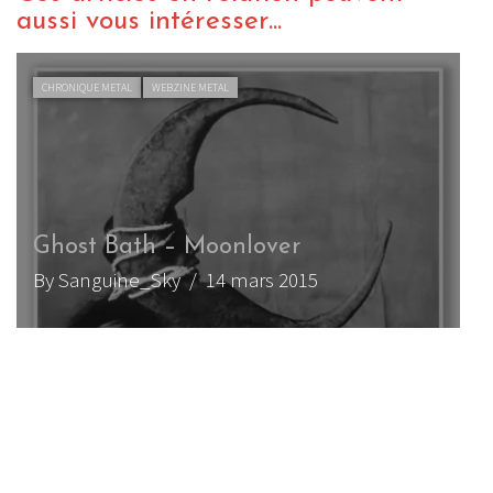
aussi vous intéresser...
LIVE REPORT METAL
WEBZINE METAL
Uada au Hellfest 2019
By Felix Darricau
/ 7 septembre 2019
LIVE REPORT METAL
WEBZINE METAL
Gaahl’s Wyrd (+ Tribulation + Uada