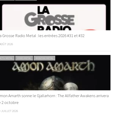
a Grosse Radio Metal : les entrées 2026 #31 et #32
 AOÛT 2026
ACTU METAL
VIDEO METAL
WEBZINE METAL
mon Amarth sonne le Gjallarhorn : The Allfather Awakens arrivera
e 2 octobre
0 JUILLET 2026