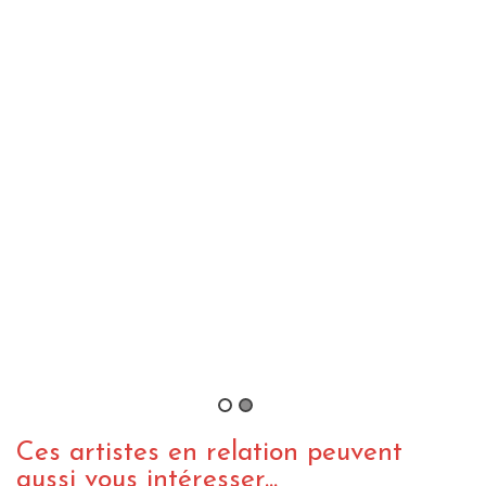
Dying Fetus au Hellfest 2015
By tfaaon
/ 7 juillet 2015
LIVE REPORT METAL
WEBZINE METAL
Dying Fetus (+ Goatwhore,
Malevolence et Fallujah) au Divan
du Monde, Paris (24.11.2014)
By tfaaon
/ 3 janvier 2015
Ces artistes en relation peuvent
aussi vous intéresser...