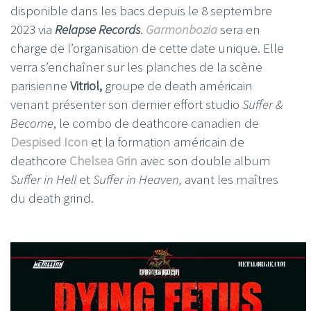
disponible dans les bacs depuis le 8 septembre
2023 via
Relapse Records
.
Garmonbozia
sera en
charge de l’organisation de cette date unique. Elle
verra s’enchaîner sur les planches de la scène
parisienne
Vitriol,
groupe de death américain
venant présenter son dernier effort studio
Suffer &
Become
, le combo de deathcore canadien de
Despised Icon
et la formation américain de
deathcore
Chelsea Grin
avec son double album
Suffer in Hell
et
Suffer in Heaven,
avant les maîtres
du death grind.