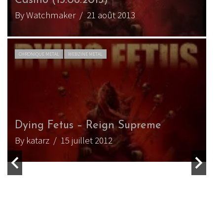
Paulette (16.08.2018)
By Xhantiax
/ 18 septembre 2018
LIVE REPORT METAL
WEBZINE METAL
Dying Fetus (+ Goatwhore) au Petit
Bain (18.08.2018)
By Watchmaker
/ 27 août 2018
LIVE REPORT METAL
WEBZINE METAL