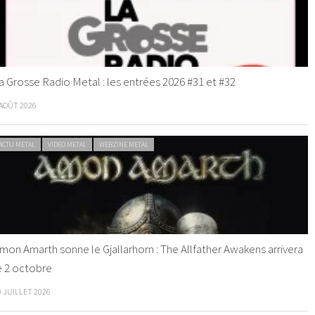
a Grosse Radio Metal : les entrées 2026 #31 et #32
 AOÛT 2026
ACTU METAL
VIDEO METAL
WEBZINE METAL
mon Amarth sonne le Gjallarhorn : The Allfather Awakens arrivera
e 2 octobre
0 JUILLET 2026