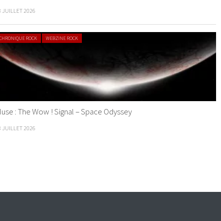
8 JUILLET 2026
CHRONIQUE ROCK
WEBZINE ROCK
use : The Wow ! Signal – Space Odyssey
8 JUILLET 2026