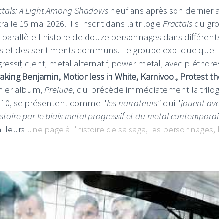
ctals: A Light Among Shadows
neuf ans après son dernier
a le 15 mai 2026. Il s'inscrit dans la trilogie
Fractals
du gro
arallèle l'histoire de douze personnages dans différents
ces et des sentiments communs. Le groupe explique que
essif, djent, metal alternatif, power metal, avec pléthore
LE GROS RIFFIFI
LE 
aking Benjamin, Motionless in White, Karnivool, Protest th
mier album,
Prelude
, qui précède immédiatement la trilog
 –
LE GROS RIFFIFI – Surfin’
LE
025 !!!
The Covers !!!
Li
010, se présentent comme "
les narrateurs"
qui "
jouent ave
'histoire par le biais metal progressif et du metal contempora
ailleurs
une page à l'histoire de sa saga, les personnages, 