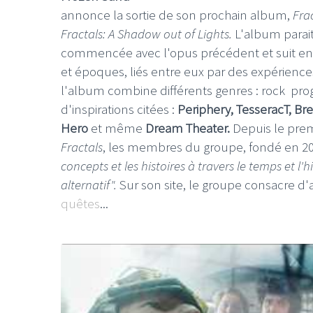
annonce la sortie de son prochain album,
Fra
Fractals: A Shadow out of Lights.
L'album paraitr
commencée avec l'opus précédent et suit en p
et époques, liés entre eux par des expérien
l'album combine différents genres : rock progr
LE GROS RIFFIFI
d'inspirations citées :
Periphery, TesseracT, Bre
Hero
et même
Dream Theater.
Depuis le pre
LE GROS RIFFIFI
Christmas Riffifi 2
Fractals
, les membres du groupe, fondé en 2
concepts et les histoires à travers le temps et l
alternatif".
Sur son site, le groupe consacre d'
quêtes
...