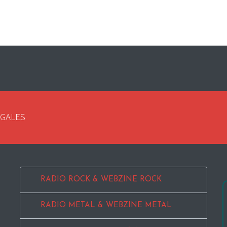
EGALES
RADIO ROCK & WEBZINE ROCK
RADIO METAL & WEBZINE METAL