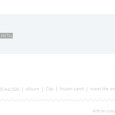
 METAL
|
album
|
Clip
|
frozen sand
|
meet the e
25 mai 2026
Article suiv