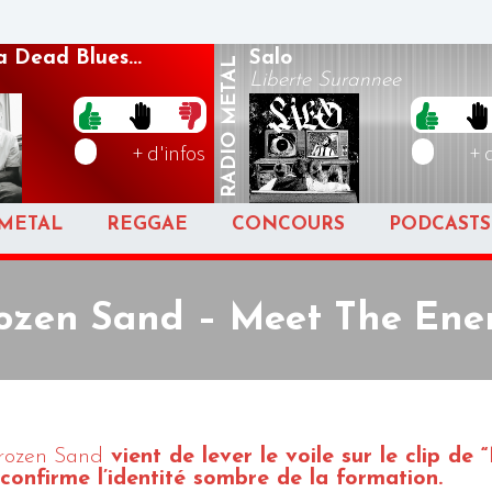
 Dead Blues...
Salo
METAL
Liberte Surannee
RADIO
+ d'infos
+ 
METAL
REGGAE
CONCOURS
PODCASTS
ozen Sand – Meet The En
rozen Sand
vient de lever le voile sur le clip de
onfirme l’identité sombre de la formation.