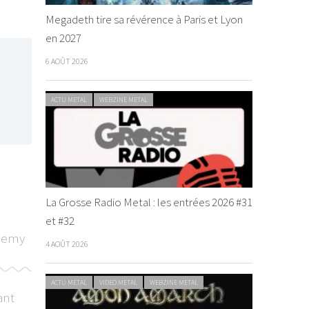
Megadeth tire sa révérence à Paris et Lyon
en 2027
6 AOÛT 2026
ACTU METAL
WEBZINE METAL
La Grosse Radio Metal : les entrées 2026 #31
et #32
nemy
4 AOÛT 2026
ACTU METAL
VIDEO METAL
WEBZINE METAL
ant