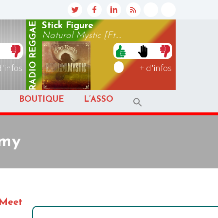
REGGAE
Stick Figure
Natural Mystic [Ft....
RADIO
d'infos
+ d'infos
BOUTIQUE
L’ASSO
emy
 “Meet