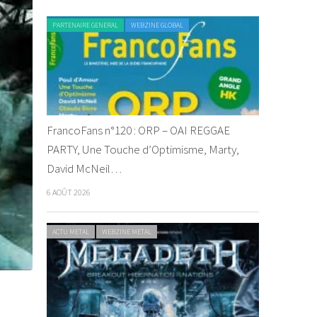
PARTENAIRE GENERAL
WEBZINE GLOBAL
FrancoFans n°120 : ORP – OAI REGGAE
PARTY, Une Touche d’Optimisme, Marty,
David McNeil…
6 AOÛT 2026
ACTU METAL
WEBZINE METAL