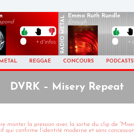
m
Emma Ruth Rundle
METAL
espond
Enough
RADIO
+ d'infos
+ 
METAL
REGGAE
CONCOURS
PODCASTS
DVRK – Misery Repeat
re monter la pression avec la sortie du clip de “Mise
if qui confirme l’identité moderne et sans concessio