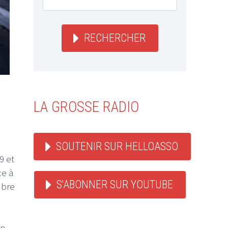
RECHERCHER
LA GROSSE RADIO
SOUTENIR SUR HELLOASSO
9 et
e à
S'ABONNER SUR YOUTUBE
mbre
on