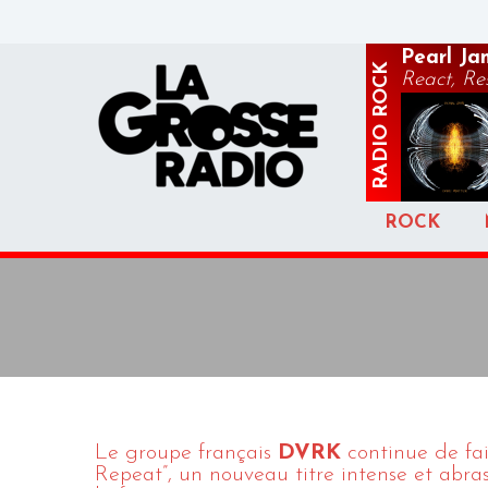
Pearl Ja
ROCK
React, R
RADIO
ROCK
Le groupe français
DVRK
continue de fai
Repeat”, un nouveau titre intense et abras