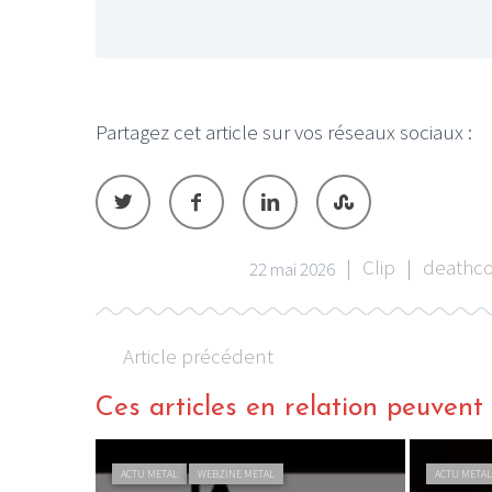
Partagez cet article sur vos réseaux sociaux :
|
Clip
|
deathco
22 mai 2026
Article précédent
Ces articles en relation peuvent a
ACTU METAL
WEBZINE METAL
ACTU META