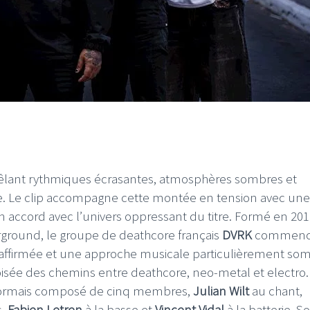
 mêlant rythmiques écrasantes, atmosphères sombres et
e. Le clip accompagne cette montée en tension avec une
n accord avec l’univers oppressant du titre. Formé en 201
rground, le groupe de deathcore français
DVRK
commenc
lle affirmée et une approche musicale particulièrement so
oisée des chemins entre deathcore, neo-metal et electro.
désormais composé de cinq membres,
Julian Wilt
au chant,
s,
Fabien Letren
à la basse et
Vincent Vidal
à la batterie. S