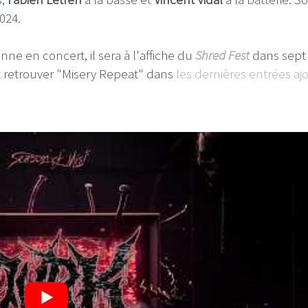
2024.
ne en concert, il sera à l'affiche du
Shred Fest
dans sept 
z retrouver "Misery Repeat" dans
les dernières entrées aj
I
LE GROS RIFFIFI
S RIFFIFI – Surfin’
LE GROS RIFFIFI –
ers !!!
Littératurock !!!