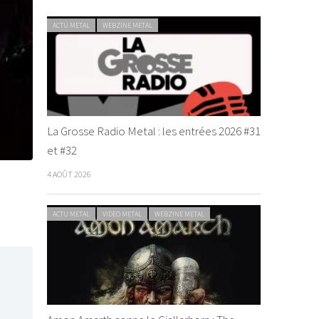
ACTU METAL
WEBZINE METAL
La Grosse Radio Metal : les entrées 2026 #31
et #32
4 AOÛT 2026
ACTU METAL
VIDEO METAL
WEBZINE METAL