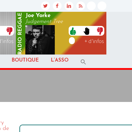
REGGAE
Joe Yorke
Judgement Tree
RADIO
d'infos
+ d'infos
BOUTIQUE
L’ASSO
ry
n de