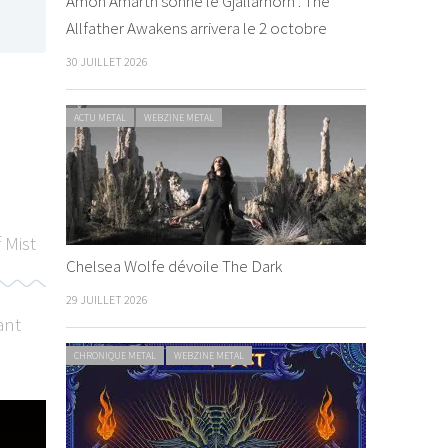
Amon Amarth sonne le Gjallarhorn : The
Allfather Awakens arrivera le 2 octobre
30 JUILLET 2026
ACTU METAL
WEBZINE METAL
 Mist
Chelsea Wolfe dévoile The Dark
29 JUILLET 2026
ant
CHRONIQUE METAL
WEBZINE METAL