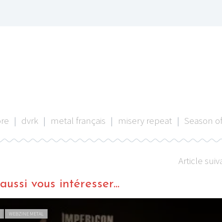
re
|
dvrk
|
metal français
|
misery repeat
|
Season of
Article suiv
ussi vous intéresser...
L
WEBZINE METAL