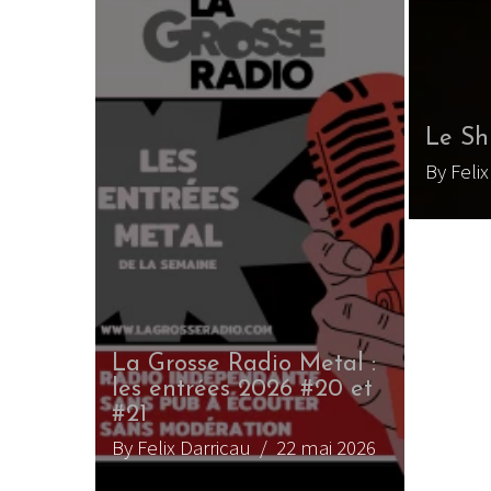
Le Sh
By Feli
La Grosse Radio Metal :
les entrées 2026 #20 et
#21
By Felix Darricau
/ 22 mai 2026