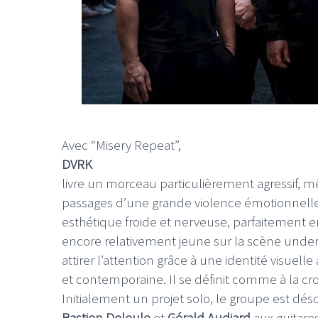
Avec “Misery Repeat”,
DVRK
livre un morceau particulièrement agressif,
passages d’une grande violence émotionnell
esthétique froide et nerveuse, parfaitement e
encore relativement jeune sur la scène unde
attirer l’attention grâce à une identité visue
et contemporaine. Il se définit comme à la cr
Initialement un projet solo, le groupe est 
Bastien Deleule
et
Gérald Audiard
aux guitare