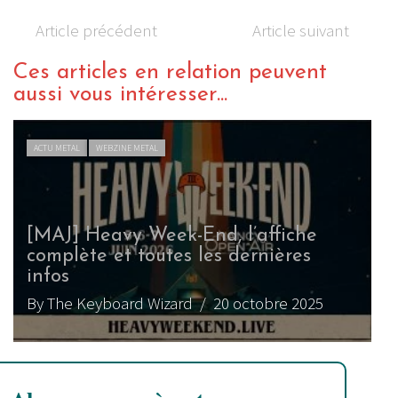
Article précédent
Article suivant
Ces articles en relation peuvent
aussi vous intéresser...
ACTU METAL
WEBZINE METAL
[MAJ] Heavy Week-End, l’affiche
complète et toutes les dernières
infos
By The Keyboard Wizard
/ 20 octobre 2025