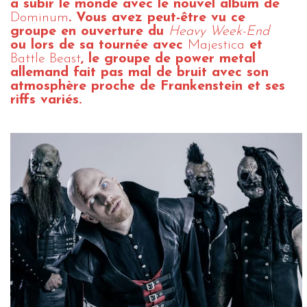
à subir le monde avec le nouvel album de
Dominum
. Vous avez peut-être vu ce
groupe en ouverture du
Heavy Week-End
ou lors de sa tournée avec
Majestica
et
Battle Beast
, le groupe de power metal
allemand fait pas mal de bruit avec son
atmosphère proche de Frankenstein et ses
riffs variés.