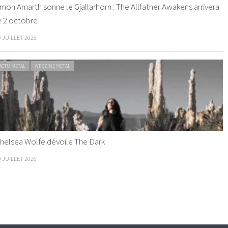
mon Amarth sonne le Gjallarhorn : The Allfather Awakens arrivera
e 2 octobre
0 JUILLET 2026
ACTU METAL
WEBZINE METAL
helsea Wolfe dévoile The Dark
9 JUILLET 2026