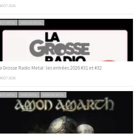
 AOÛT 2026
ACTU METAL
WEBZINE METAL
a Grosse Radio Metal : les entrées 2026 #31 et #32
 AOÛT 2026
ACTU METAL
VIDEO METAL
WEBZINE METAL