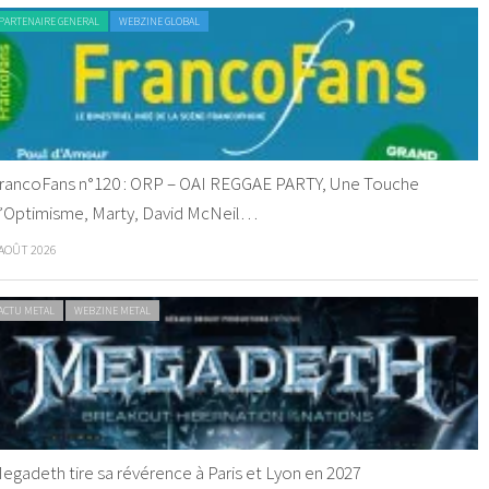
PARTENAIRE GENERAL
WEBZINE GLOBAL
rancoFans n°120 : ORP – OAI REGGAE PARTY, Une Touche
’Optimisme, Marty, David McNeil…
 AOÛT 2026
ACTU METAL
WEBZINE METAL
egadeth tire sa révérence à Paris et Lyon en 2027