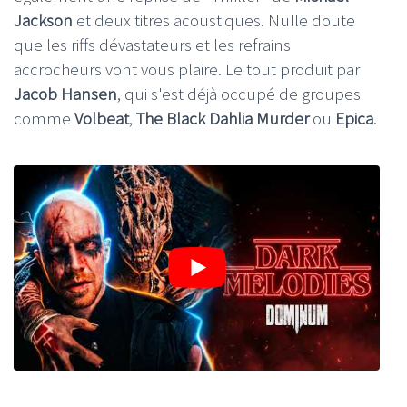
Jackson
et deux titres acoustiques. Nulle doute
que les riffs dévastateurs et les refrains
accrocheurs vont vous plaire. Le tout produit par
Jacob Hansen
, qui s'est déjà occupé de groupes
comme
Volbeat
,
The Black Dahlia Murder
ou
Epica
.