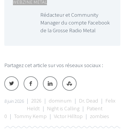
WEBZINE METAL
Rédacteur et Community
Manager du compte Facebook
de la Grosse Radio Metal
Partagez cet article sur vos réseaux sociaux :
|
2026
|
dominum
|
Dr. Dead
|
Felix
8 juin 2026
Heldt
|
Night is Calling
|
Patient
0
|
Tommy Kemp
|
Victor Hilltop
|
zombies