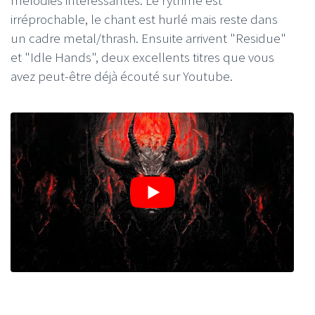
irréprochable, le chant est hurlé mais reste dans
un cadre metal/thrash. Ensuite arrivent "Residue"
et "Idle Hands", deux excellents titres que vous
avez peut-être déjà écouté sur Youtube.