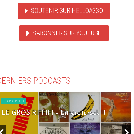
SOUTENIR SUR HELLOASSO
S'ABONNER SUR YOUTUBE
DERNIERS PODCASTS
LE GROS RIFFIFI
LE GROS RIFFIFI – Seven Days To Rock !!!