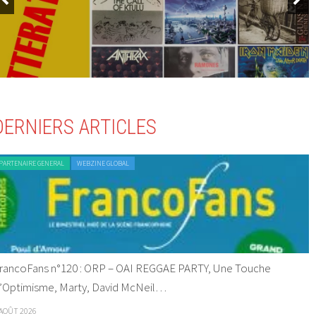
DERNIERS ARTICLES
PARTENAIRE GENERAL
WEBZINE GLOBAL
rancoFans n°120 : ORP – OAI REGGAE PARTY, Une Touche
’Optimisme, Marty, David McNeil…
 AOÛT 2026