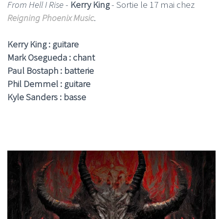
From Hell I Rise
-
Kerry King
- Sortie le 17 mai chez
Reigning Phoenix Music
.
Kerry King : guitare
Mark Osegueda : chant
Paul Bostaph : batterie
Phil Demmel : guitare
Kyle Sanders : basse