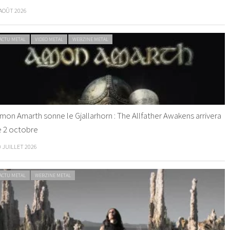
 AOÛT 2026
ACTU METAL
VIDEO METAL
WEBZINE METAL
mon Amarth sonne le Gjallarhorn : The Allfather Awakens arrivera
e 2 octobre
0 JUILLET 2026
ACTU METAL
WEBZINE METAL