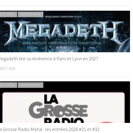
ACTU METAL
WEBZINE METAL
egadeth tire sa révérence à Paris et Lyon en 2027
 AOÛT 2026
ACTU METAL
WEBZINE METAL
a Grosse Radio Metal : les entrées 2026 #31 et #32