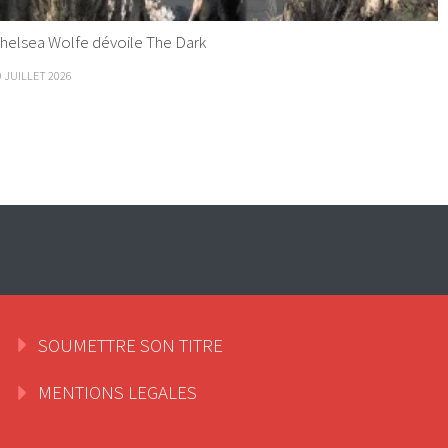
helsea Wolfe dévoile The Dark
9 JUILLET 2026
SOUMETTRE SON TITRE
MENTIONS LEGALES