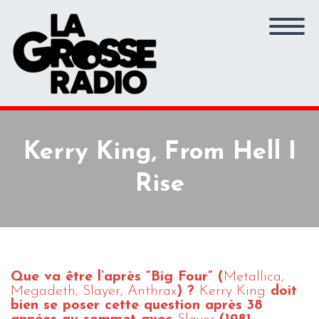
Kerry King, From Hell I
Rise
Que va être l’après “Big Four” (
Metallica,
Megadeth, Slayer, Anthrax
) ?
Kerry King
doit
bien se poser cette question après 38