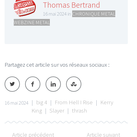
Thomas Bertrand
16 mai 2024 in
CHRONIQUE METAL
,
WEBZINE METAL
Partagez cet article sur vos réseaux sociaux :
|
big 4
|
From Hell I Rise
|
Kerry
16 mai 2024
King
|
Slayer
|
thrash
Article précédent
Article suivant