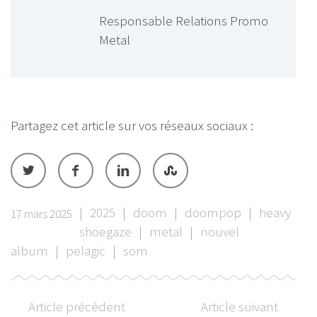
Responsable Relations Promo
Metal
Partagez cet article sur vos réseaux sociaux :
|
2025
|
doom
|
doompop
|
heavy
17 mars 2025
shoegaze
|
metal
|
nouvel
album
|
pelagic
|
som
Article précédent
Article suivant