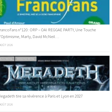
rancoFans n°120 : ORP – OAI REGGAE PARTY, Une Touche
’Optimisme, Marty, David McNeil…
 AOÛT 2026
ACTU METAL
WEBZINE METAL
egadeth tire sa révérence à Paris et Lyon en 2027
 AOÛT 2026