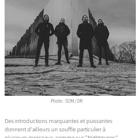
Photo : SOM / DR
Des introductions marquantes et puissantes
donnent d'ailleurs un souffle particulier à
plusieurs morceaux, comme sur "Nightmares",