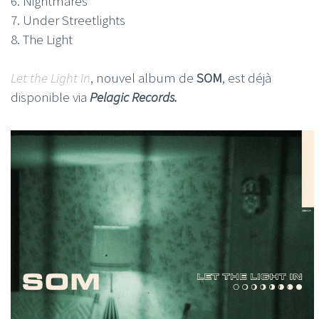
6. Nightmares
7. Under Streetlights
8. The Light
Let the Light In
, nouvel album de
SOM
, est déjà
disponible via
Pelagic Records.