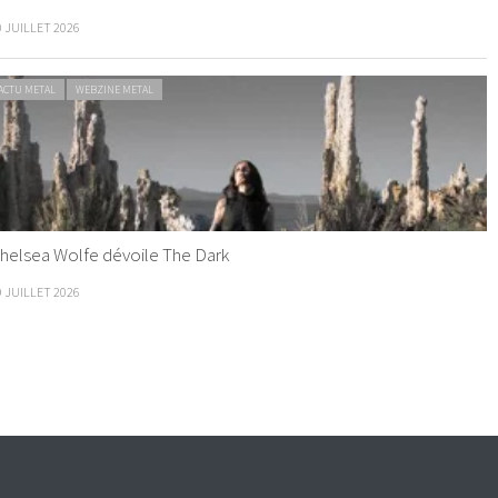
0 JUILLET 2026
ACTU METAL
WEBZINE METAL
helsea Wolfe dévoile The Dark
9 JUILLET 2026