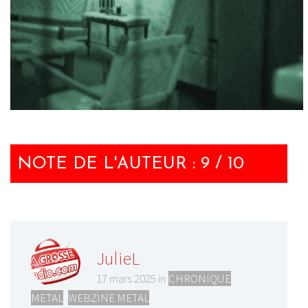
NOTE DE L'AUTEUR : 9 / 10
JulieL
17 mars 2025 in
CHRONIQUE
METAL
,
WEBZINE METAL