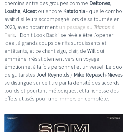
chemins entre des groupes comme
Deftones
,
Loathe
,
Alcest
ou encore
Katatonia
- que le combo
avait d'ailleurs accompagné lors de sa tournée en
2023, avec notamment
un passage au
Trianon
à
Paris
. "Don’t Look Back" se révèle être l'opener
idéal, à grands coups de riffs surpuissants et
entêtants, et ce chant aigu, clair, de
Will
qui
emmène irrésistiblement vers un voyage
émotionnel à la fois personnel et universel. Le duo
de guitaristes
Joel Reynolds
/
Mike Repasch-Nieves
se distingue sur ce titre par la densité des accords
lourds et pourtant mélodiques, et la richesse des
effets utilisés pour une immersion complète.