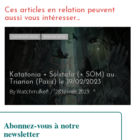
Ces articles en relation peuvent
aussi vous intéresser...
LIVE REPORT METAL
WEBZINE METAL
Katatonia + Sólstafir (+ SOM) au
Trianon (Paris) le 19/02/2023
By Watchmaker
/ 28 février 2023
Abonnez-vous à notre
newsletter