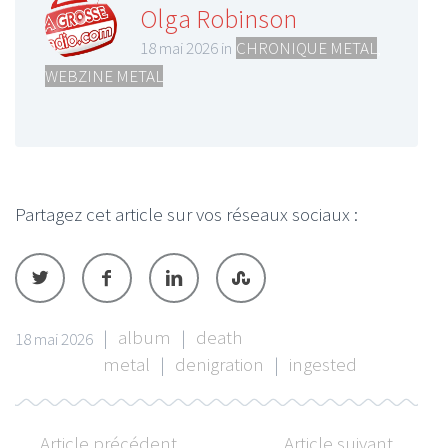
Olga Robinson
18 mai 2026 in
CHRONIQUE METAL
,
WEBZINE METAL
Partagez cet article sur vos réseaux sociaux :
|
album
|
death
18 mai 2026
metal
|
denigration
|
ingested
Article précédent
Article suivant