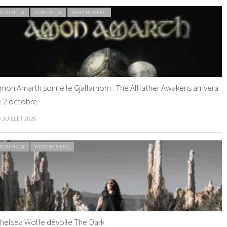
ACTU METAL
VIDEO METAL
WEBZINE METAL
mon Amarth sonne le Gjallarhorn : The Allfather Awakens arrivera
e 2 octobre
0 JUILLET 2026
ACTU METAL
WEBZINE METAL
helsea Wolfe dévoile The Dark