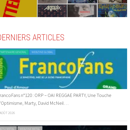
DERNIERS ARTICLES
PARTENAIRE GENERAL
WEBZINE GLOBAL
rancoFans n°120 : ORP – OAI REGGAE PARTY, Une Touche
’Optimisme, Marty, David McNeil…
 AOÛT 2026
ACTU METAL
WEBZINE METAL