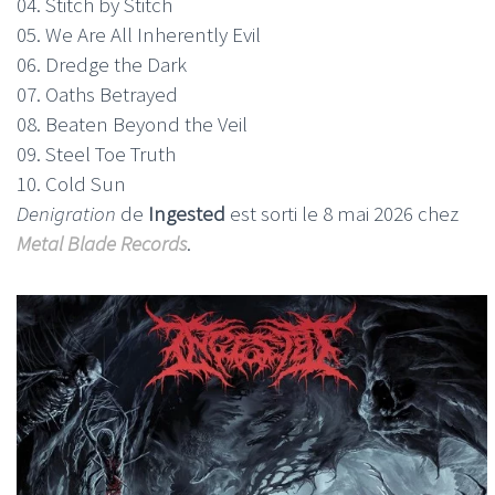
04. Stitch by Stitch
05. We Are All Inherently Evil
06. Dredge the Dark
07. Oaths Betrayed
08. Beaten Beyond the Veil
09. Steel Toe Truth
10. Cold Sun
Denigration
de
Ingested
est sorti le 8 mai 2026 chez
Metal Blade Records
.