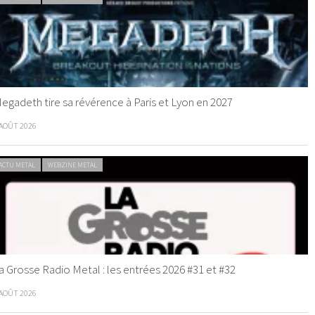
egadeth tire sa révérence à Paris et Lyon en 2027
 AOÛT 2026
ACTU METAL
WEBZINE METAL
a Grosse Radio Metal : les entrées 2026 #31 et #32
 AOÛT 2026