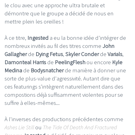
le clou avec une approche ultra brutale et
démontre que le groupe a décidé de nous en
mettre plein les oreilles !
À ce titre,
Ingested
a eu la bonne idée d'intégrer de
nombreux invités au fil des titres comme
John
Gallagher
de
Dying Fetus
,
Skyler Conder
de
Varials
,
Damonteal Harris
de
PeelingFlesh
ou encore
Kyle
Medina
de
Bodysnatcher
de manière à donner une
sorte de plus-value d'agressivité. Autant dire que
ces featurings s’intègrent naturellement dans des
compostions déjà suffisamment violentes pour se
suffire à elles-mêmes...
À l'inverses des productions précédentes comme
Ashes Lie Still
ou
The Tide Of Death And Fractured