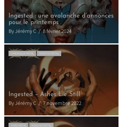
Ingested : une avalanche d’annonces
pour le printemps
By Jérémy C
/ 8 février 2024
CHRONIQUE METAL
WEBZINE METAL
Ingested – Ashes Lie Still
By Jérémy C
/ 7 novembre 2022
VIDEO METAL
WEBZINE METAL