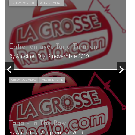
INTERVIEW METAL
WEBZINE METAL
Entretien avec Tarja Turunen
By Antoine_D
/ 2 novembre 2019
CHRONIQUE METAL
WEBZINE METAL
Tarja – In The Raw
By Aude D
/ 2 septembre 2019