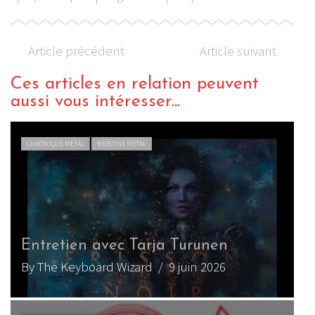
Article précédent
Article suivant
Ces articles en relation peuvent
aussi vous intéresser...
CHRONIQUE METAL
WEBZINE METAL
Entretien avec Tarja Turunen
T
By The Keyboard Wizard
/ 9 juin 2026
B