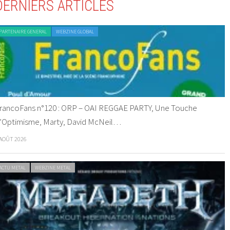
DERNIERS ARTICLES
PARTENAIRE GENERAL
WEBZINE GLOBAL
rancoFans n°120 : ORP – OAI REGGAE PARTY, Une Touche
’Optimisme, Marty, David McNeil…
 AOÛT 2026
ACTU METAL
WEBZINE METAL