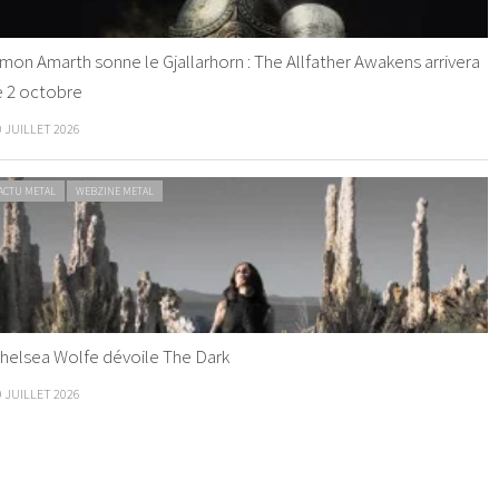
mon Amarth sonne le Gjallarhorn : The Allfather Awakens arrivera
e 2 octobre
0 JUILLET 2026
ACTU METAL
WEBZINE METAL
helsea Wolfe dévoile The Dark
9 JUILLET 2026