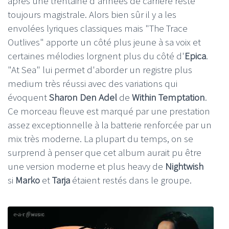
après une trentaine d'années de carrière reste
toujours magistrale. Alors bien sûr il y a les
envolées lyriques classiques mais "The Trace
Outlives" apporte un côté plus jeune à sa voix et
certaines mélodies lorgnent plus du côté d'
Epica
.
"At Sea" lui permet d'aborder un registre plus
medium très réussi avec des variations qui
évoquent
Sharon Den Adel
de
Within Temptation
.
Ce morceau fleuve est marqué par une prestation
assez exceptionnelle à la batterie renforcée par un
mix très moderne. La plupart du temps, on se
surprend à penser que cet album aurait pu être
une version moderne et plus heavy de
Nightwish
si
Marko
et
Tarja
étaient restés dans le groupe.