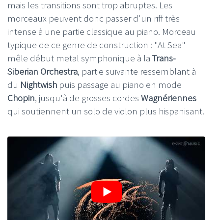
mais les transitions sont trop abruptes. Les
morceaux peuvent donc passer d'un riff très
intense à une partie classique au piano. Morceau
typique de ce genre de construction : "At Sea"
mêle début metal symphonique à la
Trans-
Siberian Orchestra
, partie suivante ressemblant à
du
Nightwish
puis passage au piano en mode
Chopin
, jusqu'à de grosses cordes
Wagnériennes
qui soutiennent un solo de violon plus hispanisant.