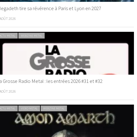
egadeth tire sa révérence à Paris et Lyon en 2027
 AOÛT 2026
ACTU METAL
WEBZINE METAL
a Grosse Radio Metal : les entrées 2026 #31 et #32
 AOÛT 2026
ACTU METAL
VIDEO METAL
WEBZINE METAL