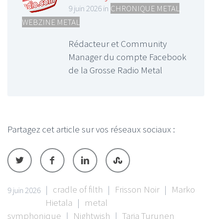
9 juin 2026 in
CHRONIQUE METAL
,
WEBZINE METAL
Rédacteur et Community
Manager du compte Facebook
de la Grosse Radio Metal
Partagez cet article sur vos réseaux sociaux :
|
cradle of filth
|
Frisson Noir
|
Marko
9 juin 2026
Hietala
|
metal
symphonique
|
Nightwish
|
Tarja Turunen