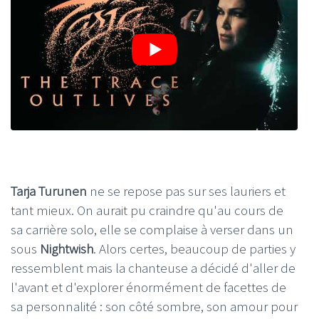
Tarja Turunen
ne se repose pas sur ses lauriers et
tant mieux. On aurait pu craindre qu'au cours de
sa carrière solo, elle se complaise à verser dans un
sous
Nightwish
. Alors certes, beaucoup de parties y
ressemblent mais la chanteuse a décidé d'aller de
l'avant et d'explorer énormément de facettes de
sa personnalité : son côté sombre, son amour pour