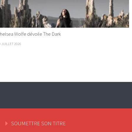
helsea Wolfe dévoile The Dark
9 JUILLET 2026
SOUMETTRE SON TITRE