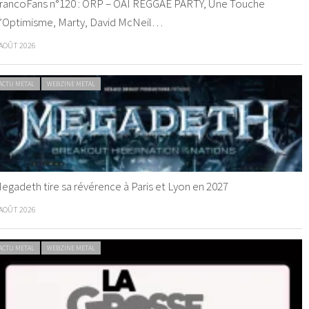
rancoFans n°120 : ORP – OAI REGGAE PARTY, Une Touche
’Optimisme, Marty, David McNeil…
 AOÛT 2026
ACTU METAL
WEBZINE METAL
egadeth tire sa révérence à Paris et Lyon en 2027
 AOÛT 2026
ACTU METAL
WEBZINE METAL