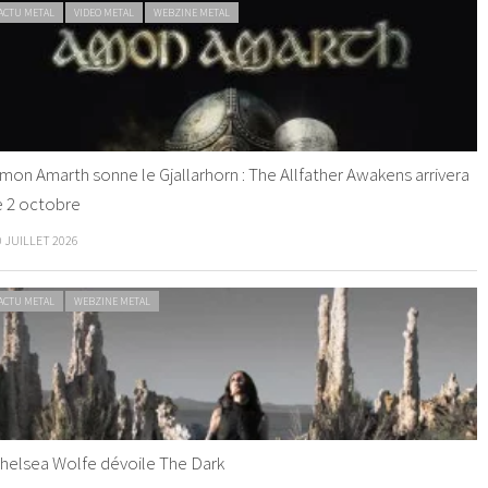
ACTU METAL
VIDEO METAL
WEBZINE METAL
mon Amarth sonne le Gjallarhorn : The Allfather Awakens arrivera
e 2 octobre
0 JUILLET 2026
ACTU METAL
WEBZINE METAL
helsea Wolfe dévoile The Dark