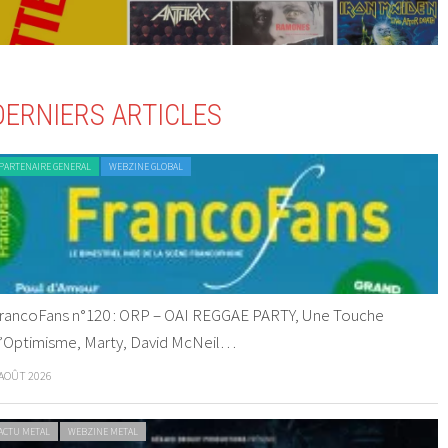
DERNIERS ARTICLES
PARTENAIRE GENERAL
WEBZINE GLOBAL
rancoFans n°120 : ORP – OAI REGGAE PARTY, Une Touche
’Optimisme, Marty, David McNeil…
 AOÛT 2026
ACTU METAL
WEBZINE METAL