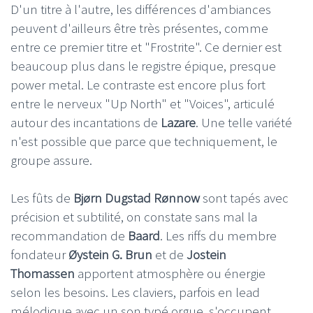
D'un titre à l'autre, les différences d'ambiances
peuvent d'ailleurs être très présentes, comme
entre ce premier titre et "Frostrite". Ce dernier est
beaucoup plus dans le registre épique, presque
power metal. Le contraste est encore plus fort
entre le nerveux "Up North" et "Voices", articulé
autour des incantations de
Lazare
. Une telle variété
n'est possible que parce que techniquement, le
groupe assure.
Les fûts de
Bjørn Dugstad Rønnow
sont tapés avec
précision et subtilité, on constate sans mal la
recommandation de
Baard
. Les riffs du membre
fondateur
Øystein G. Brun
et de
Jostein
Thomassen
apportent atmosphère ou énergie
selon les besoins. Les claviers, parfois en lead
mélodique avec un son typé orgue, s'occupent