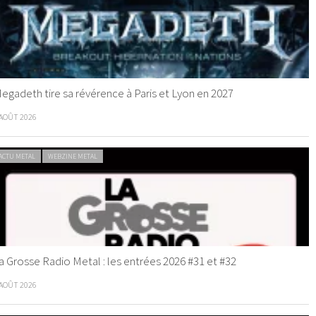
egadeth tire sa révérence à Paris et Lyon en 2027
 AOÛT 2026
ACTU METAL
WEBZINE METAL
a Grosse Radio Metal : les entrées 2026 #31 et #32
 AOÛT 2026