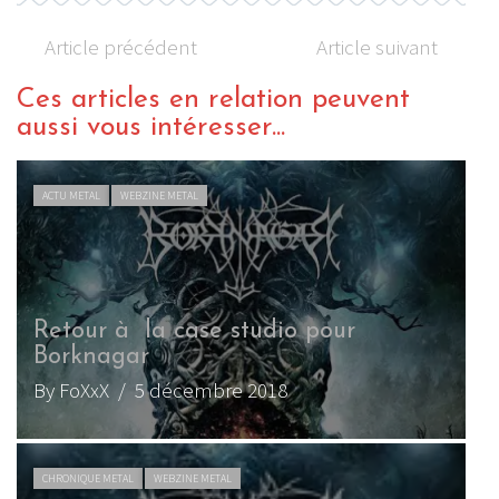
Article précédent
Article suivant
Ces articles en relation peuvent
aussi vous intéresser...
ACTU METAL
WEBZINE METAL
Retour à la case studio pour
Borknagar
By FoXxX
/ 5 décembre 2018
CHRONIQUE METAL
WEBZINE METAL