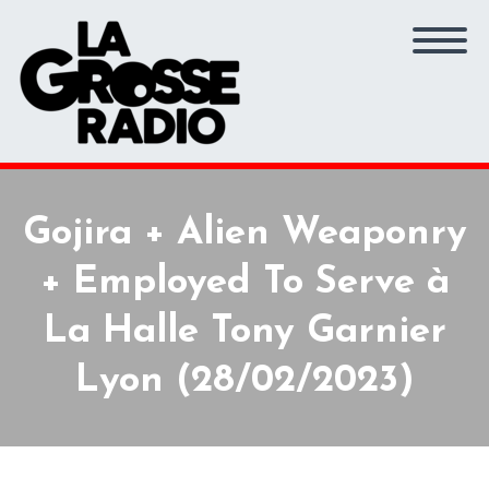
Gojira + Alien Weaponry
+ Employed To Serve à
La Halle Tony Garnier
Lyon (28/02/2023)