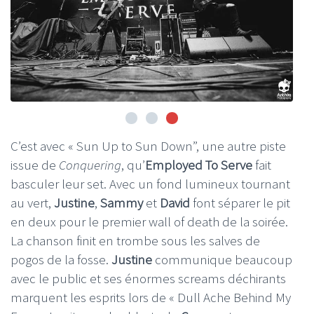
C’est avec « Sun Up to Sun Down”, une autre piste
issue de
Conquering
, qu’
Employed To Serve
fait
basculer leur set. Avec un fond lumineux tournant
au vert,
Justine
,
Sammy
et
David
font séparer le pit
en deux pour le premier wall of death de la soirée.
La chanson finit en trombe sous les salves de
pogos de la fosse.
Justine
communique beaucoup
avec le public et ses énormes screams déchirants
marquent les esprits lors de « Dull Ache Behind My