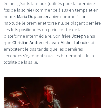
écrans géants latéraux (utilisés pour la première
fois de la soirée) commence à 180 en temps et en
heure.
Mario Duplantier
arrive comme à son
habitude le premier et torse nu, se plaçant derrière
ses futs positionnés en plein centre de la
plateforme intermédiaire. Son frère
Joseph
ainsi
que
Christian Andreu
et
Jean-Michel Labadie
lui
emboitent le pas tandis que les dernières
secondes s’égrènent sous les hurlements de la
totalité de la salle.