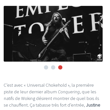
C’est avec « Universal Chokehold », la première
piste de leur dernier album
Conquering
, que les
natifs de Woking désirent montrer de quel bois ils
se chauffent. Ça tabasse très fort d’entrée,
Justine