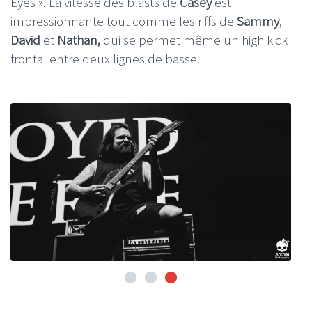
Eyes ». La vitesse des blasts de
Casey
est
impressionnante tout comme les riffs de
Sammy
,
David
et
Nathan,
qui se permet même un high kick
frontal entre deux lignes de basse.