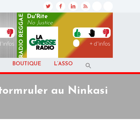
REGGAE
Du'Rite
No Justice
RADIO
d'infos
+ d'infos
BOUTIQUE
L’ASSO
tormruler au Ninkasi