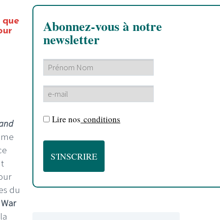
 que
Abonnez-vous à notre
our
newsletter
Lire nos
conditions
land
time
ce
t
pour
es du
,
War
la