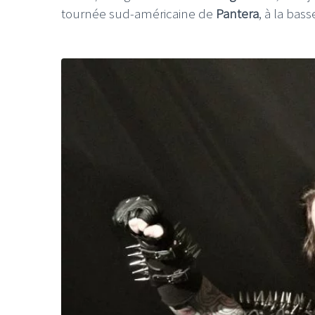
tournée sud-américaine de
Pantera
, à la ba