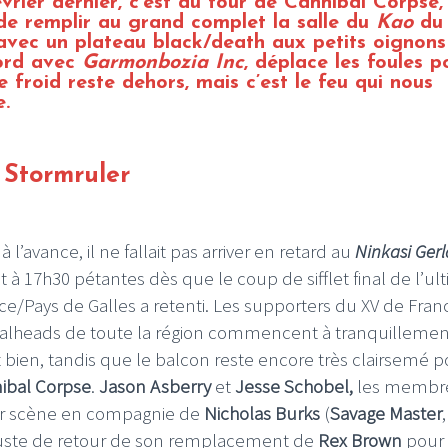
vrier dernier, c’est au tour de Cannibal Corpse,
de remplir au grand complet la salle du
Kao
du
avec un plateau black/death aux petits oignons
cord avec
Garmonbozia Inc
, déplace les foules p
 froid reste dehors, mais c’est le feu qui nous
e.
Stormruler
’avance, il ne fallait pas arriver en retard au
Ninkasi Ger
nt à 17h30 pétantes dès que le coup de sifflet final de l’ul
e/Pays de Galles a retenti. Les supporters du XV de Fran
alheads de toute la région commencent à tranquillemen
it bien, tandis que le balcon reste encore très clairsemé 
ibal Corpse
.
Jason Asberry
et
Jesse Schobel,
les membr
ur scène en compagnie de
Nicholas Burks
(
Savage Master
 juste de retour de son remplacement de
Rex Brown
pour 