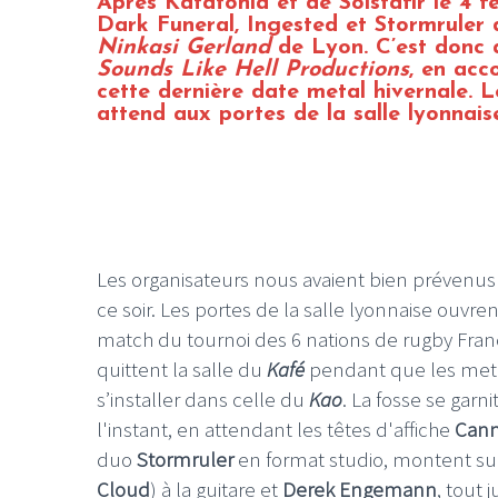
Après Katatonia et de Solstafir le 4 fé
Dark Funeral, Ingested et Stormruler 
Ninkasi Gerland
de Lyon. C’est donc 
Sounds Like Hell Productions
, en ac
cette dernière date metal hivernale. Le
attend aux portes de la salle lyonnais
Les organisateurs nous avaient bien prévenus à l
ce soir. Les portes de la salle lyonnaise ouvre
match du tournoi des 6 nations de rugby Franc
quittent la salle du
Kafé
pendant que les met
s’installer dans celle du
Kao
. La fosse se garn
l'instant, en attendant les têtes d'affiche
Cann
duo
Stormruler
en format studio, montent s
Cloud
) à la guitare et
Derek Engemann
, tout