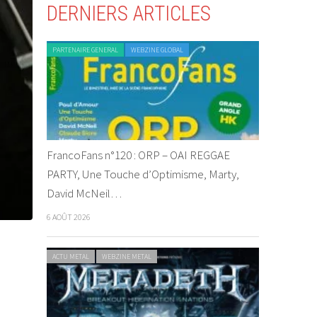
DERNIERS ARTICLES
PARTENAIRE GENERAL
WEBZINE GLOBAL
FrancoFans n°120 : ORP – OAI REGGAE
PARTY, Une Touche d’Optimisme, Marty,
David McNeil…
6 AOÛT 2026
ACTU METAL
WEBZINE METAL