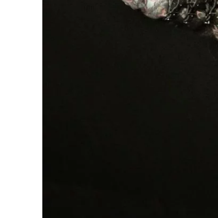
LE GROS RIFFIFI
LE GROS RIFFIF
LE GROS RIFFIFI –
LE GRO
Christmas Riffifi 2025 !!!
The Cov