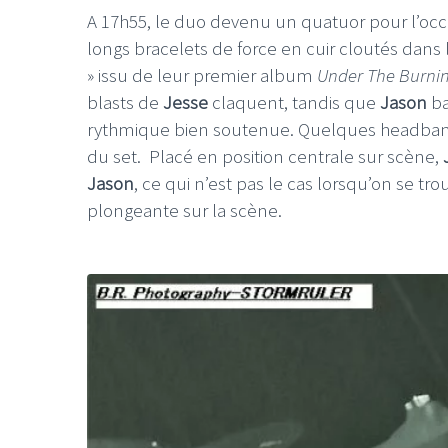
A 17h55, le duo devenu un quatuor pour l’oc
longs bracelets de force en cuir cloutés dans 
» issu de leur premier album
Under The Burnin
blasts de
Jesse
claquent, tandis que
Jason
ba
rythmique bien soutenue. Quelques headbangs t
du set. Placé en position centrale sur scène,
Jason
, ce qui n’est pas le cas lorsqu’on se t
plongeante sur la scène.