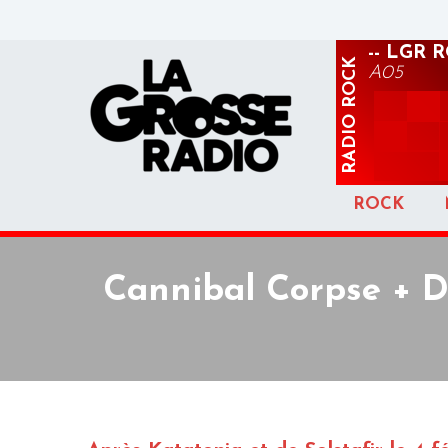
-- LGR 
ROCK
A05
RADIO
ROCK
Cannibal Corpse + D