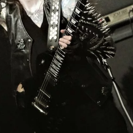
I
LE GROS RIFFIFI
S RIFFIFI – Surfin’
LE GROS RIFFIFI –
ers !!!
Littératurock !!!