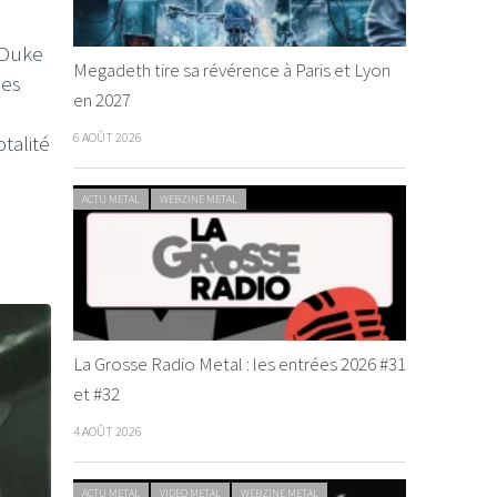
d Duke
Megadeth tire sa révérence à Paris et Lyon
les
en 2027
6 AOÛT 2026
talité
ACTU METAL
WEBZINE METAL
La Grosse Radio Metal : les entrées 2026 #31
et #32
4 AOÛT 2026
ACTU METAL
VIDEO METAL
WEBZINE METAL