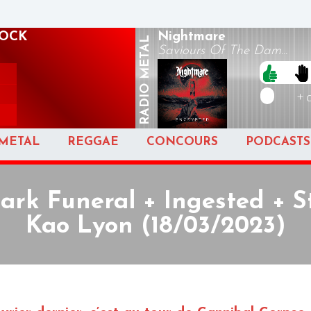
ROCK
Nightmare
METAL
Saviours Of The Dam...
RADIO
+ 
METAL
REGGAE
CONCOURS
PODCASTS
ark Funeral + Ingested + S
Kao Lyon (18/03/2023)