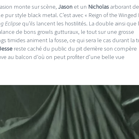
casion monte sur scène,
Jason
et un
Nicholas
arborant de
le pur style black metal. C’est avec « Reign of the Winge
g Eclipse
qu’ils lancent les hostilités. La double ainsi que 
lance de bons growls gutturaux, le tout sur une grosse
imides animent la fosse, ce qui sera le cas durant la to
Jesse
reste caché du public du pit derrière son compère
rouve au balcon d'où on peut profiter d’une belle vue