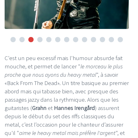
C'est un peu excessif mais l'humour absurde fait
mouche, et permet de lancer "
le morceau le plus
proche que nous ayons du heavy metal
", à savoir
«Back From The Dead». Un titre basique au premier
abord mais qui tabasse bien, avec presque des
passages jazzy dans la rythmique. Alors que les
guitaristes (
Grahn
et
Hannes Irengård
) assurent
depuis le début du set des riffs classiques du
metal, c’est l’occasion pour le chanteur d’assurer
qu'il "
aime le heavy metal mais préfère l'argent
", et