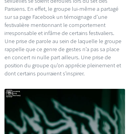
sexuelles se soient déroulés lors du set des
Parisiens. En effet, le groupe lui-même a partagé
sur sa page Facebook un témoignage d’une
festivalière mentionnant le comportement
irresponsable et infâme de certains festivaliers.
Une prise de parole au sein de laquelle le groupe
rappelle que ce genre de gestes n’a pas sa place
en concert ni nulle part ailleurs. Une prise de
position du groupe qu’on apprécie pleinement et
dont certains pourraient s’inspirer.