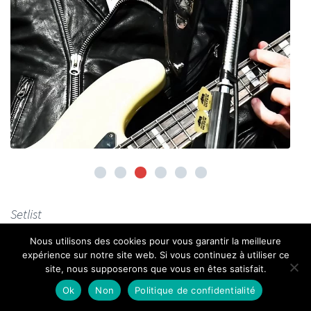
Setlist
Nous utilisons des cookies pour vous garantir la meilleure
Music for the Royal Fireworks (
Haendel
,
expérience sur notre site web. Si vous continuez à utiliser ce
enregistrement)
site, nous supposerons que vous en êtes satisfait.
Fireman & Dancer
Ok
Non
Politique de confidentialité
RATA-TATA