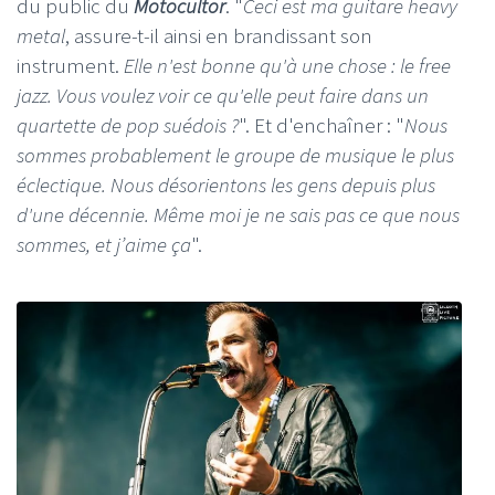
du public du
Motocultor
. "
Ceci est ma guitare heavy
metal
, assure-t-il ainsi en brandissant son
instrument.
Elle n'est bonne qu'à une chose : le free
jazz. Vous voulez voir ce qu'elle peut faire dans un
quartette de pop suédois ?
". Et d'enchaîner : "
Nous
sommes probablement le groupe de musique le plus
éclectique. Nous désorientons les gens depuis plus
d'une décennie. Même moi je ne sais pas ce que nous
sommes, et j’aime ça
".