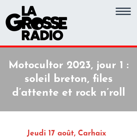
Motocultor 2023, jour 1 :
soleil breton, files
d’attente et rock n’roll
Jeudi 17 août, Carhaix