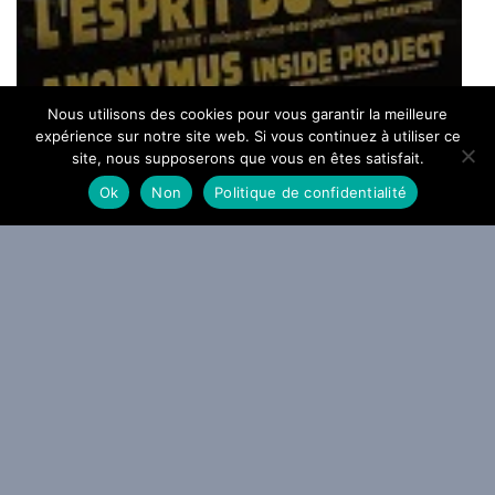
L’Esprit du Clan au Divan en
Nous utilisons des cookies pour vous garantir la meilleure
Novembre
expérience sur notre site web. Si vous continuez à utiliser ce
site, nous supposerons que vous en êtes satisfait.
By Hacheff
/ 15 novembre 2012
Ok
Non
Politique de confidentialité
LIVE REPORT METAL
WEBZINE METAL
L’Esprit du Clan au Hellfest 2012
By SebC
/ 25 juin 2012