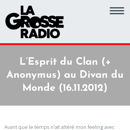
L’Esprit du Clan (+
Anonymus) au Divan du
Monde (16.11.2012)
Avant que le temps n’ait altéré mon feeling avec