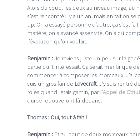
Alors du coup, les deux au niveau image, au ni
s’est rencontré il y a un an, mais en fait on se 
up. On a essayé personne d’autre, ça s’est fai
matière, on a avancé assez vite. On a dû com
l’évolution qu’on voulait.
Benjamin :
Je reviens juste un peu sur la gen
partie qui t’intéressait. Ca serait mentir que de
commencer à composer les morceaux. J’ai c
suis un gros fan de
Lovecraft
. J’y suis rentré
rôles quand j’étais gamin, par l’
Appel de Cthu
qui se retrouveront là-dedans.
Thomas : Oui, tout à fait !
Benjamin :
Et au bout de deux morceaux peut ê