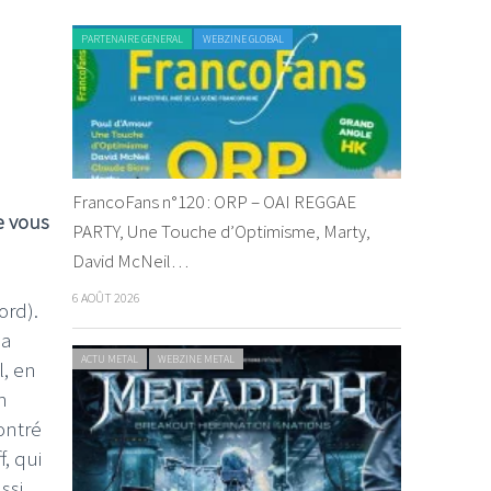
PARTENAIRE GENERAL
WEBZINE GLOBAL
FrancoFans n°120 : ORP – OAI REGGAE
e vous
PARTY, Une Touche d’Optimisme, Marty,
David McNeil…
6 AOÛT 2026
ord).
la
ACTU METAL
WEBZINE METAL
l, en
n
ontré
f, qui
ssi.