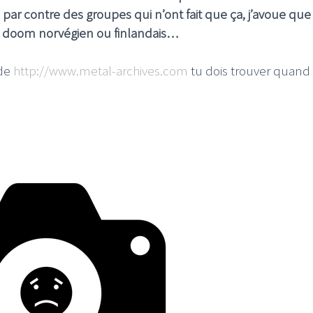
, par contre des groupes qui n’ont fait que ça, j’avoue que
e doom norvégien ou finlandais…
 de
http://www.metal-archives.com
tu dois trouver quand
I
LE GROS RIFFIFI
S RIFFIFI –
LE GROS RIFFIFI – Su
as Riffifi 2025 !!!
The Covers !!!