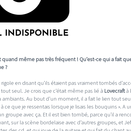
st quand même pas très fréquent ! Qu’est-ce qui a fait qu
ue ?
rigole en disant qu’ils étaient pas vraiment tombés d’acc
tout seul. Je crois que c’était même pas lié à
Lovecraft
à 
 ambiants. Au bout d’un moment, il a fait le lien tout seu
, à ce que je ressentais lorsque je lisais les bouquins ». A u
un groupe avec ça. Et il est bien tombé, parce qu’il a renc
vant, sur la scène bordelaise avec d’autres groupes, et Jef
tes des cd, et qui joue de la guitare et qui fait du chant au