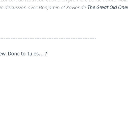
ngue discussion avec Benjamin et Xavier de
The Great Old One
---------------------------------------------------------
ew. Donc toi tu es… ?