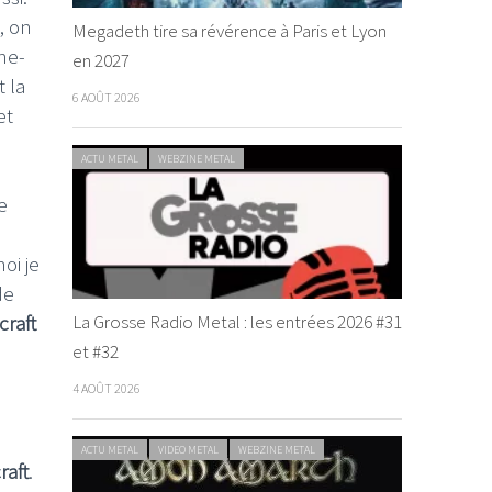
, on
Megadeth tire sa révérence à Paris et Lyon
ine-
en 2027
 la
6 AOÛT 2026
et
ACTU METAL
WEBZINE METAL
e
oi je
de
craft
La Grosse Radio Metal : les entrées 2026 #31
et #32
4 AOÛT 2026
ACTU METAL
VIDEO METAL
WEBZINE METAL
raft
.