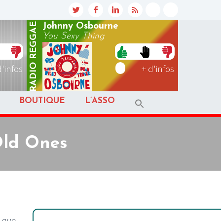
REGGAE
Johnny Osbourne
You Sexy Thing
RADIO
d'infos
+ d'infos
BOUTIQUE
L’ASSO
Old Ones
, que