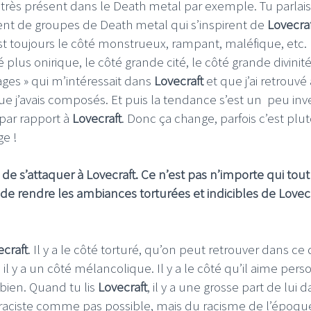
t très présent dans le Death metal par exemple. Tu parlai
ent de groupes de Death metal qui s’inspirent de
Lovecra
t toujours le côté monstrueux, rampant, maléfique, etc. 
ôté plus onirique, le côté grande cité, le côté grande divinité
sages » qui m’intéressait dans
Lovecraft
et que j’ai retrouvé
 j’avais composés. Et puis la tendance s’est un peu inv
 par rapport à
Lovecraft
. Donc ça change, parfois c’est plut
ge !
 s’attaquer à Lovecraft. Ce n’est pas n’importe qui tout
de rendre les ambiances torturées et indicibles de Lovecr
ecraft
. Il y a le côté torturé, qu’on peut retrouver dans ce
il y a un côté mélancolique. Il y a le côté qu’il aime pers
s bien. Quand tu lis
Lovecraft
, il y a une grosse part de lui 
it raciste comme pas possible, mais du racisme de l’époque