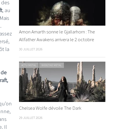
s des
ft
, au
Mais
.
Amon Amarth sonne le Gjallarhorn : The
 assez
Allfather Awakens arrivera le 2 octobre
ersé,
ôt la
30 JUILLET 2026
ACTU METAL
WEBZINE METAL
 de
aft,
 qu’on
Chelsea Wolfe dévoile The Dark
onne,
dans
29 JUILLET 2026
. Il