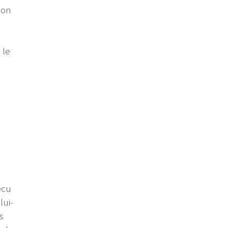
 on
 le
écu
lui-
s