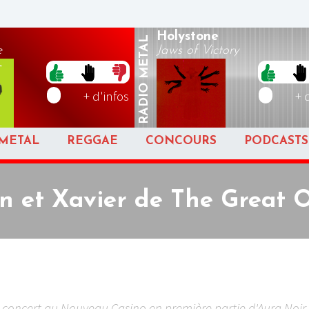
Holystone
METAL
e
Jaws of Victory
RADIO
+ d'infos
+ 
METAL
REGGAE
CONCOURS
PODCASTS
n et Xavier de The Great 
r concert au Nouveau Casino en première partie d'Aura Noir