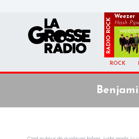
Weezer
ROCK
Hash Pip
RADIO
ROCK
Benjami
C'est autour de quelques bières, juste après
leu