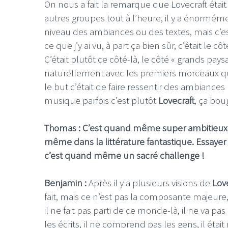
On nous a fait la remarque que Lovecraft étai
autres groupes tout à l’heure, il y a énormém
niveau des ambiances ou des textes, mais c’es
ce que j’y ai vu, à part ça bien sûr, c’était le c
C’était plutôt ce côté-là, le côté « grands pay
naturellement avec les premiers morceaux que
le but c’était de faire ressentir des ambiances
musique parfois c’est plutôt
Lovecraft
, ça bou
Thomas : C’est quand même super ambitieux de
même dans la littérature fantastique. Essayer 
c’est quand même un sacré challenge !
Benjamin :
Après il y a plusieurs visions de
Lov
fait, mais ce n’est pas la composante majeure, 
il ne fait pas parti de ce monde-là, il ne va pa
les écrits, il ne comprend pas les gens, il éta