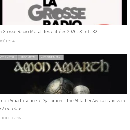
a Grosse Radio Metal : les entrées 2026 #31 et #32
 AOÛT 2026
ACTU METAL
VIDEO METAL
WEBZINE METAL
mon Amarth sonne le Gjallarhorn : The Allfather Awakens arrivera
e 2 octobre
0 JUILLET 2026