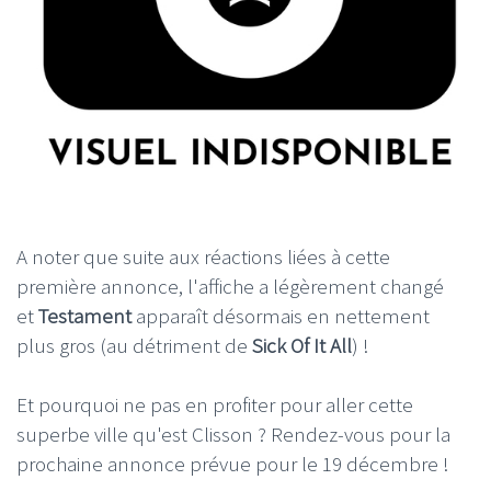
A noter que suite aux réactions liées à cette
première annonce, l'affiche a légèrement changé
et
Testament
apparaît désormais en nettement
plus gros (au détriment de
Sick Of It All
) !
Et pourquoi ne pas en profiter pour aller cette
superbe ville qu'est Clisson ? Rendez-vous pour la
prochaine annonce prévue pour le 19 décembre !