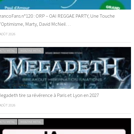
rancoFans n°120 : ORP – OAI REGGAE PARTY, Une Touche
’Optimisme, Marty, David McNeil…
 AOÛT 2026
ACTU METAL
WEBZINE METAL
egadeth tire sa révérence à Paris et Lyon en 2027
 AOÛT 2026
ACTU METAL
WEBZINE METAL