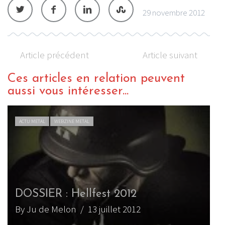
29 novembre 2012
Article précédent
Article suivant
Ces articles en relation peuvent
aussi vous intéresser...
ACTU METAL
WEBZINE METAL
DOSSIER : Hellfest 2012
By Ju de Melon
/ 13 juillet 2012