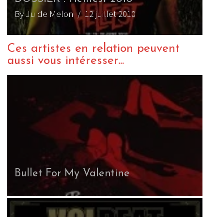
By Ju de Melon
/ 12 juillet 2010
Ces artistes en relation peuvent
aussi vous intéresser...
Hardcore Superstar
S