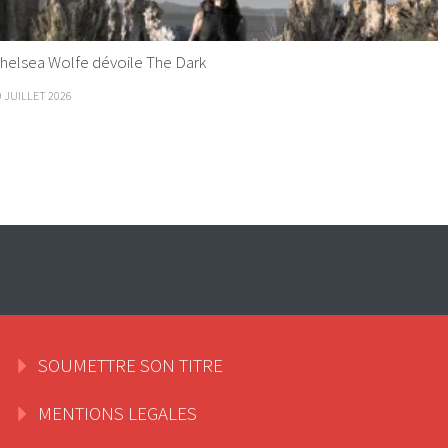
helsea Wolfe dévoile The Dark
9 JUILLET 2026
SOUMETTRE SON TITRE
MENTIONS LEGALES