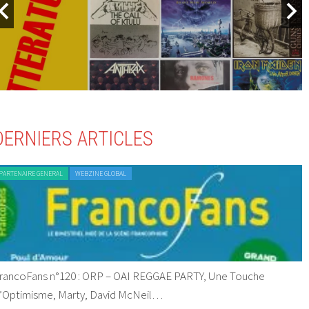
DERNIERS ARTICLES
PARTENAIRE GENERAL
WEBZINE GLOBAL
rancoFans n°120 : ORP – OAI REGGAE PARTY, Une Touche
’Optimisme, Marty, David McNeil…