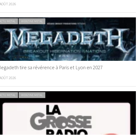
 AOÛT 2026
ACTU METAL
WEBZINE METAL
egadeth tire sa révérence à Paris et Lyon en 2027
 AOÛT 2026
ACTU METAL
WEBZINE METAL