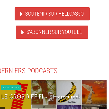
SOUTENIR SUR HELLOASSO
S'ABONNER SUR YOUTUBE
DERNIERS PODCASTS
LE GROS RIFFIFI
LE GROS RIFFIFI – Littératurock !!!