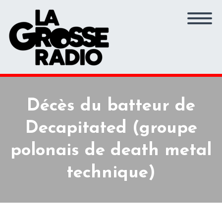
Décès du batteur de
Decapitated (groupe
polonais de death metal
technique)