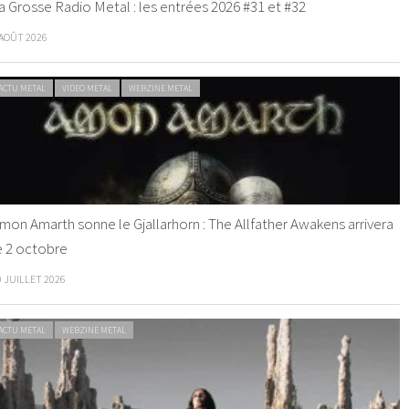
a Grosse Radio Metal : les entrées 2026 #31 et #32
 AOÛT 2026
ACTU METAL
VIDEO METAL
WEBZINE METAL
mon Amarth sonne le Gjallarhorn : The Allfather Awakens arrivera
e 2 octobre
0 JUILLET 2026
ACTU METAL
WEBZINE METAL