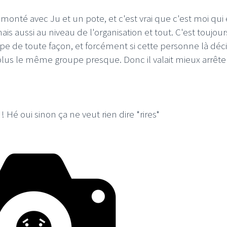
 monté avec Ju et un pote, et c'est vrai que c'est moi qui 
is aussi au niveau de l'organisation et tout. C'est toujour
pe de toute façon, et forcément si cette personne là déc
t plus le même groupe presque. Donc il valait mieux arrêter
 ! Hé oui sinon ça ne veut rien dire *rires*