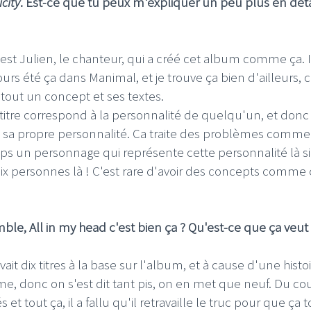
icity
. Est-ce que tu peux m'expliquer un peu plus en déta
'est Julien, le chanteur, qui a créé cet album comme ça. I
ours été ça dans Manimal, et je trouve ça bien d'ailleurs, c
 tout un concept et ses textes.
titre correspond à la personnalité de quelqu'un, et donc
c sa propre personnalité. Ca traite des problèmes comme
e temps un personnage qui représente cette personnalité là si
dix personnes là ! C'est rare d'avoir des concepts comme 
ble, All in my head c'est bien ça ? Qu'est-ce que ça veut 
vait dix titres à la base sur l'album, et à cause d'une histo
ème, donc on s'est dit tant pis, on en met que neuf. Du cou
et tout ça, il a fallu qu'il retravaille le truc pour que ça