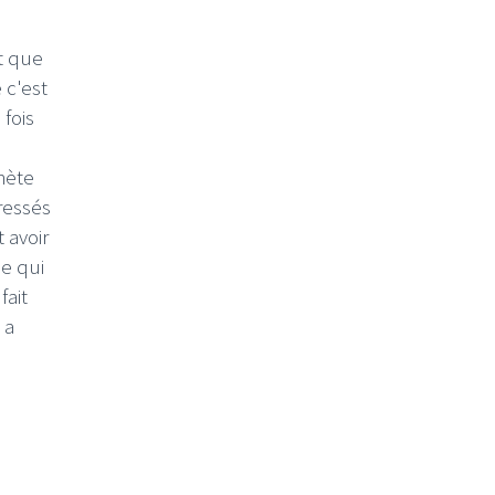
it que
 c'est
fois
hète
ressés
 avoir
pe qui
fait
 a