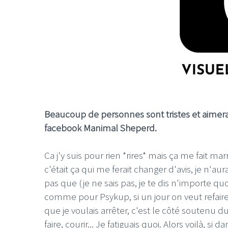
LE GROS RIFFIFI
LE GROS R
Christmas R
Beaucoup de personnes sont tristes et aimerai
facebook Manimal Sheperd.
Ca j'y suis pour rien *rires* mais ça me fait m
c'était ça qui me ferait changer d'avis, je n'a
pas que (je ne sais pas, je te dis n'importe quo
comme pour Psykup, si un jour on veut refaire 
que je voulais arrêter, c'est le côté soutenu du
faire, courir... Je fatiguais quoi. Alors voilà, s