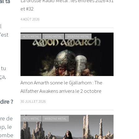
La Grosse Radio Metal : les entrées 2026 #31
il ta
et #32
4 AOÛT 2026
l
'est
ACTU METAL
VIDEO METAL
WEBZINE METAL
 tu
ça,
Amon Amarth sonne le Gjallarhorn : The
Allfather Awakens arrivera le 2 octobre
dire ?
30 JUILLET 2026
ire de
ACTU METAL
WEBZINE METAL
p, le
 tombe