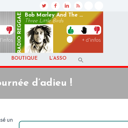
REGGAE
Bob Marley And The ...
Three Little Birds
RADIO
d'infos
+ d'infos
BOUTIQUE
L’ASSO
ournée d’adieu !
ssé un