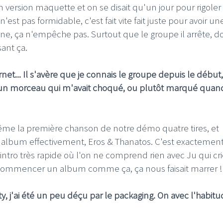
n version maquette et on se disait qu'un jour pour rigoler
n'est pas formidable, c'est fait vite fait juste pour avoir un
ne, ça n'empêche pas. Surtout que le groupe il arrête, d
sant ça.
net... Il s'avère que je connais le groupe depuis le début
 un morceau qui m'avait choqué, ou plutôt marqué quan
t même la première chanson de notre démo quatre tires, et
r album effectivement, Eros & Thanatos. C'est exactemen
tte intro très rapide où l'on ne comprend rien avec Ju qui cri
re. Commencer un album comme ça, ça nous faisait marrer !
ity, j'ai été un peu déçu par le packaging. On avec l'habit