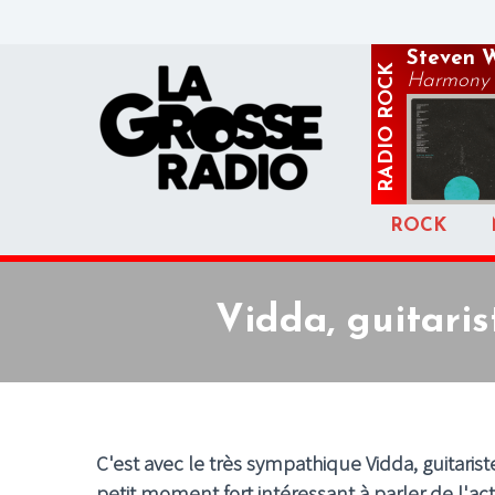
Steven W
ROCK
Harmony 
RADIO
ROCK
Vidda, guitaris
C'est avec le très sympathique Vidda, guitaris
petit moment fort intéressant à parler de l'a