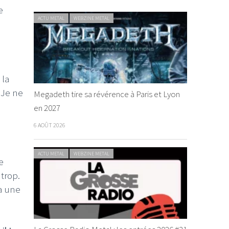
e
ACTU METAL
WEBZINE METAL
 la
 Je ne
Megadeth tire sa révérence à Paris et Lyon
en 2027
6 AOÛT 2026
ACTU METAL
WEBZINE METAL
e
trop.
 a une