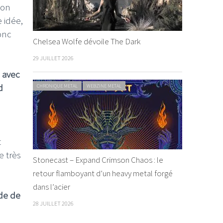
 on
e idée,
onc
Chelsea Wolfe dévoile The Dark
29 JUILLET 2026
, avec
d
CHRONIQUE METAL
WEBZINE METAL
t
e très
Stonecast – Expand Crimson Chaos : le
retour flamboyant d’un heavy metal forgé
dans l’acier
ude de
28 JUILLET 2026