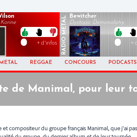
ilson
Bewitcher
METAL
Korine
Dystopic Demonolatry
RADIO
+ d'infos
+ 
METAL
REGGAE
CONCOURS
PODCASTS
te de Manimal, pour leur t
te et compositeur du groupe français Manimal, que j'ai pa
ctualité du groupe, du dernier album et de leur tournée