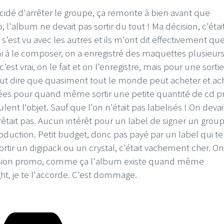
 décidé d'arrêter le groupe, ça remonte à bien avant que
 l'album ne devait pas sortir du tout ! Ma décision, c'éta
 s'est vu avec les autres et ils m'ont dit effectivement que
à le composer, on a enregistré des maquettes plusieurs 
 c'est vrai, on le fait et on l'enregistre, mais pour une sortie
ut dire que quasiment tout le monde peut acheter et ac
nées pour quand même sortir une petite quantité de cd p
ent l'objet. Sauf que l'on n'était pas labelisés ! On devait
êtait pas. Aucun intérêt pour un label de signer un grou
roduction. Petit budget, donc pas payé par un label qui te 
rtir un digipack ou un crystal, c'était vachement cher. On
version promo, comme ça l'album existe quand même
ht, je te l'accorde. C'est dommage.