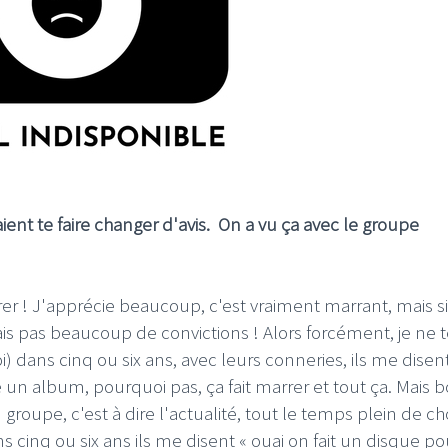
LE GROS RIFFIFI
IFFIFI –
LE GROS RIFFIFI – Surfin
iffifi 2025 !!!
The Covers !!!
ent te faire changer d'avis. On a vu ça avec le groupe
arrer ! J'apprécie beaucoup, c'est vraiment marrant, mais si
urais pas beaucoup de convictions ! Alors forcément, je ne t
i) dans cinq ou six ans, avec leurs conneries, ils me disen
un album, pourquoi pas, ça fait marrer et tout ça. Mais b
 groupe, c'est à dire l'actualité, tout le temps plein de c
i dans cinq ou six ans ils me disent « ouai on fait un disque p