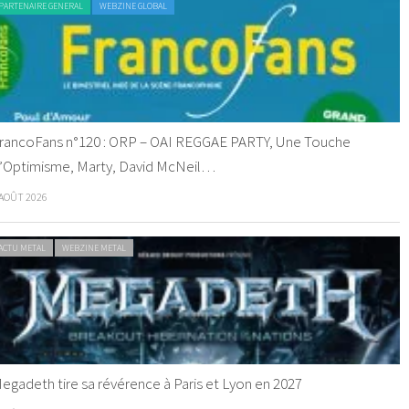
PARTENAIRE GENERAL
WEBZINE GLOBAL
rancoFans n°120 : ORP – OAI REGGAE PARTY, Une Touche
’Optimisme, Marty, David McNeil…
 AOÛT 2026
ACTU METAL
WEBZINE METAL
egadeth tire sa révérence à Paris et Lyon en 2027