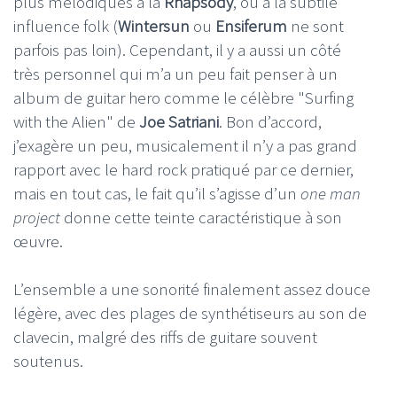
plus mélodiques à la
Rhapsody
, ou à la subtile
influence folk (
Wintersun
ou
Ensiferum
ne sont
parfois pas loin). Cependant, il y a aussi un côté
très personnel qui m’a un peu fait penser à un
album de guitar hero comme le célèbre "Surfing
with the Alien" de
Joe Satriani
. Bon d’accord,
j’exagère un peu, musicalement il n’y a pas grand
rapport avec le hard rock pratiqué par ce dernier,
mais en tout cas, le fait qu’il s’agisse d’un
one man
project
donne cette teinte caractéristique à son
œuvre.
L’ensemble a une sonorité finalement assez douce
légère, avec des plages de synthétiseurs au son de
clavecin, malgré des riffs de guitare souvent
soutenus.