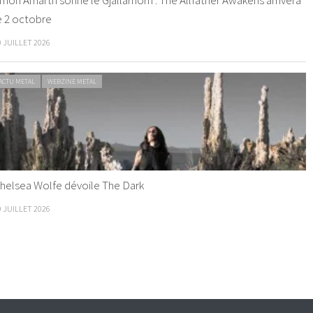
e 2 octobre
0 JUILLET 2026
ACTU METAL
WEBZINE METAL
helsea Wolfe dévoile The Dark
9 JUILLET 2026